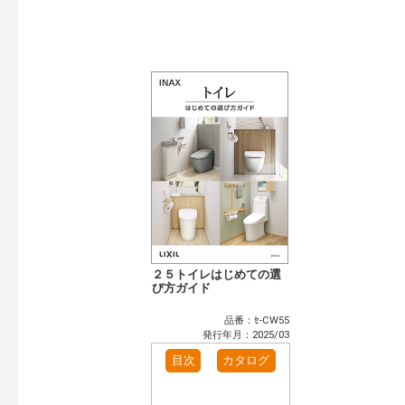
発行年で検索
開始年:
終了年:
検索
２５トイレはじめての選
び方ガイド
品番：ｾ-CW55
発行年月：2025/03
目次
カタログ