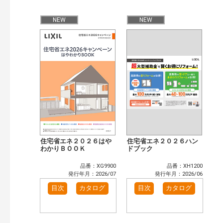
公開情報
現行版
旧版（WEBカタログ）
NEW
NEW
キーワード検索（あいまい）
検 索
目次も検索
おすすめハッシュタグ
まずはここから（3）
施工イメージ・アイデア集（2）
リフォームおすすめ（3）
省エネ住宅関連（1）
補助金・優遇制度を知る（2）
カタログ一覧＆使い方（2）
カテゴリー
窓・シャッター（14）
玄関ドア・引戸（6）
住宅省エネ２０２６はや
住宅省エネ２０２６ハン
インテリア建材（10）
わかりＢＯＯＫ
エクステリア（3）
ドブック
キッチン（5）
浴室（12）
品番：XG9900
品番：XH1200
洗面化粧室（6）
トイレ（3）
発行年月：2026/07
発行年月：2026/06
小型電気温水器（1）
水栓金具（3）
目次
カタログ
目次
カタログ
太陽光発電・屋根・外壁（5）
高性能住宅工法（4）
その他（2）