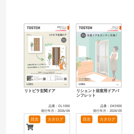
発行年で検索
開始年:
終了年:
検索
リトビラ玄関ドア
リシェント浴室用ドアパ
ンフレット
品番：DL1000
品番：DK5900
発行年月：2026/04
発行年月：2024/05
目次
カタログ
目次
カタログ