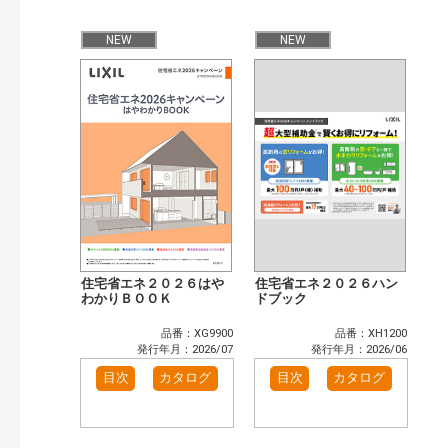
公開情報
現行版
旧版（WEBカタログ）
NEW
NEW
キーワード検索（あいまい）
検 索
目次も検索
おすすめハッシュタグ
まずはここから（7）
施工イメージ・アイデア集（5）
リフォームおすすめ（6）
省エネ住宅関連（2）
補助金・優遇制度を知る（2）
カテゴリー
窓・シャッター（14）
玄関ドア・引戸（6）
住宅省エネ２０２６はや
住宅省エネ２０２６ハン
インテリア建材（10）
わかりＢＯＯＫ
エクステリア（3）
ドブック
キッチン（5）
浴室（12）
品番：XG9900
品番：XH1200
洗面化粧室（6）
トイレ（3）
発行年月：2026/07
発行年月：2026/06
小型電気温水器（1）
水栓金具（3）
目次
カタログ
目次
カタログ
太陽光発電・屋根・外壁（5）
高性能住宅工法（4）
その他（2）