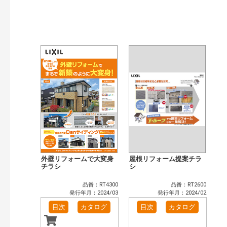
開始年:
終了年:
検索
外壁リフォームで大変身
屋根リフォーム提案チラ
チラシ
シ
品番：RT4300
品番：RT2600
発行年月：2024/03
発行年月：2024/02
目次
カタログ
目次
カタログ