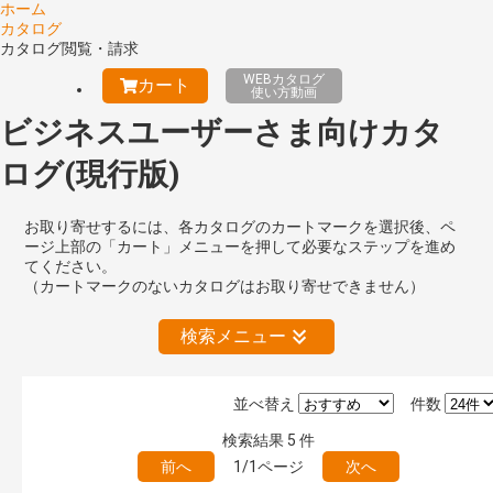
ホーム
カタログ
カタログ閲覧・請求
WEBカタログ
カート
使い方動画
ビジネスユーザーさま向けカタ
ログ(現行版)
お取り寄せするには、各カタログのカートマークを選択後、ペ
ージ上部の「カート」メニューを押して必要なステップを進め
てください。
（カートマークのないカタログはお取り寄せできません）
検索メニュー
並べ替え
件数
絞り込みの解除
検索結果
5
件
前へ
1/1ページ
次へ