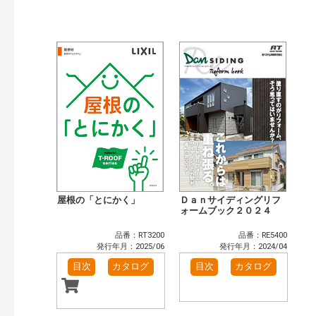
公開情報
現行版
旧版（WEBカタログ）
キーワード検索（あいまい）
検 索
目次も検索
おすすめハッシュタグ
まずはここから（1）
施工イメージ・アイデア集（1）
リフォームおすすめ（5）
省エネ住宅関連（4）
カテゴリー
窓・シャッター（14）
玄関ドア・引戸（6）
インテリア建材（10）
エクステリア（3）
屋根の「とにかく」
Ｄａｎサイディングリフ
キッチン（5）
浴室（12）
ォームブック２０２４
洗面化粧室（6）
トイレ（3）
品番：RT3200
品番：RE5400
小型電気温水器（1）
水栓金具（3）
発行年月：2025/06
発行年月：2024/04
太陽光発電・屋根・外壁（5）
高性能住宅工法（4）
目次
カタログ
目次
カタログ
その他（2）
発行年で検索