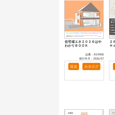
住宅省エネ２０２６はや
２
わかりＢＯＯＫ
Ｈ
品番：XG9900
発行年月：2026/07
目次
カタログ