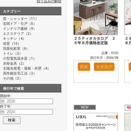
絞り込みの解除
カテゴリー
窓・シャッター（11）
玄関ドア・引戸（5）
インテリア建材（9）
エクステリア（2）
２５ティオカタログ ２
２
キッチン（4）
６年８月価格改定版
８
浴室（10）
洗面化粧室（6）
品番：0732
トイレ（2）
発行年月：2026/08
小型電気温水器（1）
水栓金具（2）
目次
カタログ
太陽光発電・屋根・外壁（4）
高性能住宅工法（3）
その他（2）
発行年で検索
開始年:
終了年:
NEW
印
検索