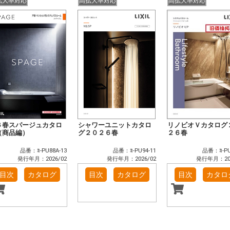
拡大率対応
高拡大率対応
高拡大率対応
６春スパージュカタロ
シャワーユニットカタロ
リノビオＶカタログ
（商品編）
グ２０２６春
２６春
品番：ﾖ-PU88A-13
品番：ﾖ-PU94-11
品番：ﾖ-PU
発行年月：2026/02
発行年月：2026/02
発行年月：202
目次
カタログ
目次
カタログ
目次
カタロ