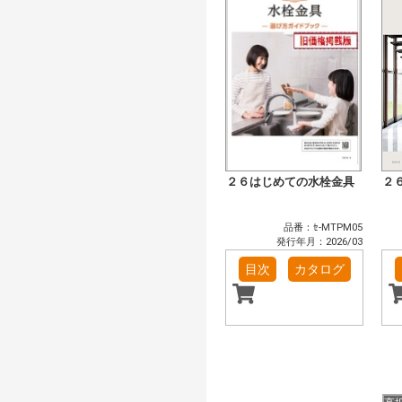
２６はじめての水栓金具
２
品番：ｾ-MTPM05
発行年月：2026/03
目次
カタログ