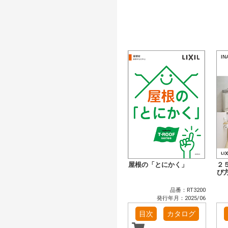
屋根の「とにかく」
２
び
品番：RT3200
発行年月：2025/06
目次
カタログ