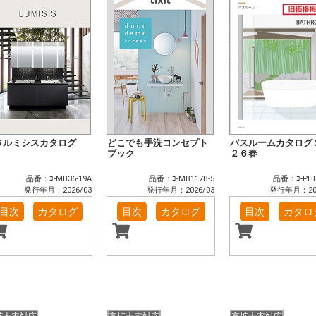
６ルミシスカタログ
どこでも手洗コンセプト
バスルームカタログ
ブック
２６春
品番：ﾖ-MB36-19A
品番：ﾖ-MB117B-5
品番：ﾖ-PHB
発行年月：2026/03
発行年月：2026/03
発行年月：202
目次
カタログ
目次
カタログ
目次
カタロ