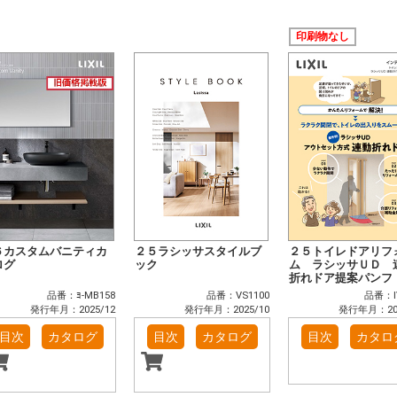
印刷物なし
６カスタムバニティカ
２５ラシッサスタイルブ
２５トイレドアリフ
ログ
ック
ム ラシッサＵＤ 
折れドア提案パンフ
品番：ﾖ-MB158
品番：VS1100
品番：I
発行年月：2025/12
発行年月：2025/10
発行年月：202
目次
カタログ
目次
カタログ
目次
カタロ