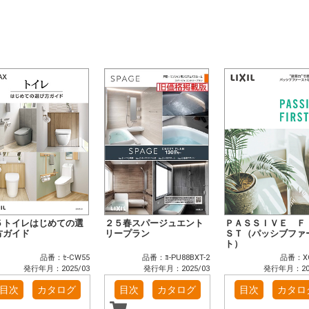
５トイレはじめての選
２５春スパージュエント
ＰＡＳＳＩＶＥ Ｆ
方ガイド
リープラン
ＳＴ（パッシブファ
ト）
品番：ｾ-CW55
品番：ﾖ-PU88BXT-2
品番：XG
発行年月：2025/03
発行年月：2025/03
発行年月：202
目次
カタログ
目次
カタログ
目次
カタロ