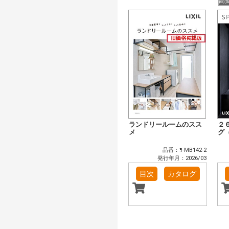
高
ランドリールームのスス
２
メ
グ
品番：ﾖ-MB142-2
発行年月：2026/03
目次
カタログ