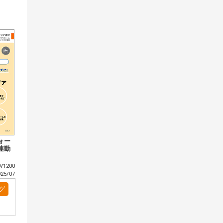
ォー
連動
V1200
5/07
グ