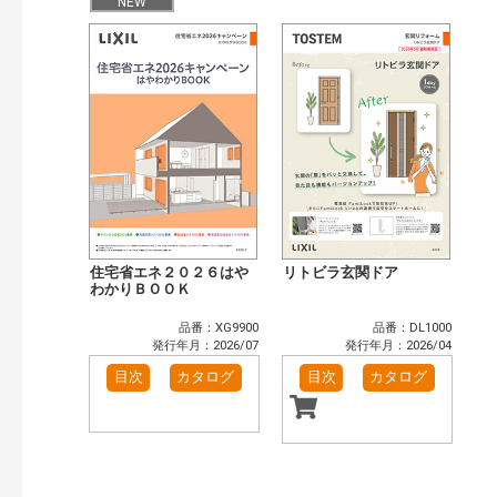
目次も検索
NEW
おすすめハッシュタグ
まずはここから（5）
施工イメージ・アイデア集（5）
リフォームおすすめ（5）
省エネ住宅関連（1）
補助金・優遇制度を知る（1）
カテゴリー
窓・シャッター（11）
玄関ドア・引戸（5）
インテリア建材（9）
エクステリア（2）
キッチン（4）
浴室（10）
住宅省エネ２０２６はや
リトビラ玄関ドア
洗面化粧室（6）
トイレ（2）
わかりＢＯＯＫ
小型電気温水器（1）
水栓金具（2）
品番：XG9900
品番：DL1000
太陽光発電・屋根・外壁（4）
高性能住宅工法（3）
発行年月：2026/07
発行年月：2026/04
その他（2）
目次
カタログ
目次
カタログ
発行年で検索
開始年:
終了年:
検索