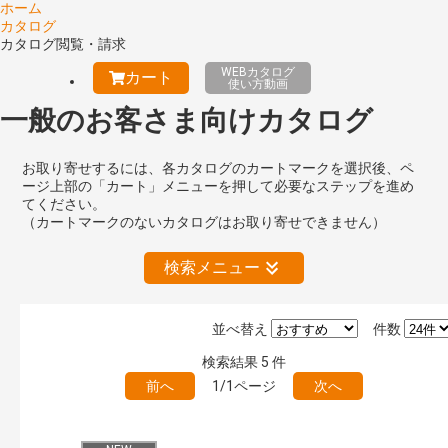
ホーム
カタログ
カタログ閲覧・請求
WEBカタログ
カート
使い方動画
一般のお客さま向けカタログ
お取り寄せするには、各カタログのカートマークを選択後、ペ
ージ上部の「カート」メニューを押して必要なステップを進め
てください。
（カートマークのないカタログはお取り寄せできません）
検索メニュー
並べ替え
件数
絞り込みの解除
検索結果
5
件
前へ
1/1ページ
次へ
キーワード検索（あいまい）
検 索