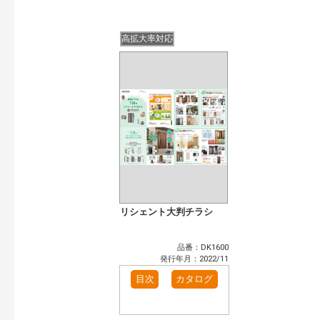
高拡大率対応
リシェント大判チラシ
品番：DK1600
発行年月：2022/11
目次
カタログ