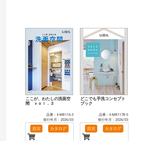
検索
ここが、わたしの洗面空
どこでも手洗コンセプト
間 ｖｏｌ．３
ブック
品番：ﾖ-MB116-3
品番：ﾖ-MB117B-5
発行年月：2026/03
発行年月：2026/03
目次
カタログ
目次
カタログ