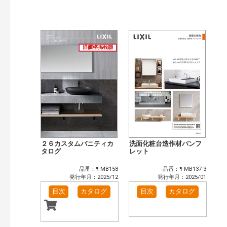
公開情報
現行版
旧版（WEBカタログ）
キーワード検索（あいまい）
検 索
目次も検索
おすすめハッシュタグ
まずはここから（6）
施工イメージ・アイデア集（4）
リフォームおすすめ（6）
省エネ住宅関連（1）
補助金・優遇制度を知る（1）
カタログ一覧＆使い方（1）
カテゴリー
窓・シャッター（1）
玄関ドア・引戸（5）
２６カスタムバニティカ
洗面化粧台造作材パンフ
インテリア建材（6）
タログ
浴室（10）
レット
洗面化粧室（4）
トイレ（2）
品番：ﾖ-MB158
品番：ﾖ-MB137-3
太陽光発電・屋根・外壁（1）
発行年月：2025/12
発行年月：2025/01
発行年で検索
目次
カタログ
目次
カタログ
開始年:
終了年: