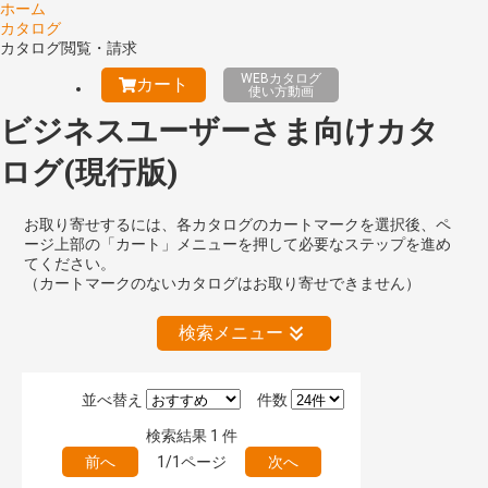
ホーム
カタログ
カタログ閲覧・請求
WEBカタログ
カート
使い方動画
ビジネスユーザーさま向けカタ
ログ(現行版)
お取り寄せするには、各カタログのカートマークを選択後、ペ
ージ上部の「カート」メニューを押して必要なステップを進め
てください。
（カートマークのないカタログはお取り寄せできません）
検索メニュー
並べ替え
件数
絞り込みの解除
検索結果
1
件
前へ
1/1ページ
次へ