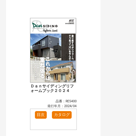
公開情報
現行版
旧版（WEBカタログ）
キーワード検索（あいまい）
検 索
目次も検索
おすすめハッシュタグ
まずはここから（1）
施工イメージ・アイデア集（1）
リフォームおすすめ（5）
省エネ住宅関連（4）
カテゴリー
窓・シャッター（1）
玄関ドア・引戸（5）
インテリア建材（6）
浴室（10）
Ｄａｎサイディングリフ
洗面化粧室（4）
ォームブック２０２４
トイレ（2）
太陽光発電・屋根・外壁（1）
品番：RE5400
発行年月：2024/04
発行年で検索
目次
カタログ
開始年:
終了年:
検索