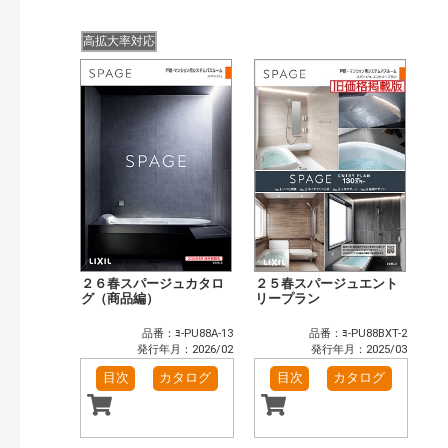
公開情報
現行版
旧版（WEBカタログ）
高拡大率対応
キーワード検索（あいまい）
検 索
目次も検索
おすすめハッシュタグ
まずはここから（5）
施工イメージ・アイデア集（10）
リフォームおすすめ（12）
省エネ住宅関連（1）
補助金・優遇制度を知る（2）
カテゴリー
窓・シャッター（1）
玄関ドア・引戸（5）
２６春スパージュカタロ
２５春スパージュエント
インテリア建材（6）
グ（商品編）
浴室（10）
リープラン
洗面化粧室（4）
トイレ（2）
品番：ﾖ-PU88A-13
品番：ﾖ-PU88BXT-2
太陽光発電・屋根・外壁（1）
発行年月：2026/02
発行年月：2025/03
発行年で検索
目次
カタログ
目次
カタログ
開始年:
終了年: