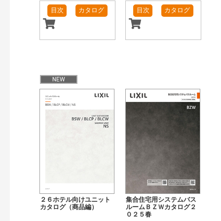
目次
カタログ
目次
カタログ
NEW
２６ホテル向けユニット
集合住宅用システムバス
カタログ（商品編）
ルームＢＺＷカタログ２
０２５春