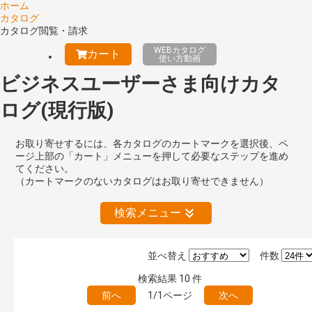
ホーム
カタログ
カタログ閲覧・請求
WEBカタログ
カート
使い方動画
ビジネスユーザーさま向けカタ
ログ(現行版)
お取り寄せするには、各カタログのカートマークを選択後、ペ
ージ上部の「カート」メニューを押して必要なステップを進め
てください。
（カートマークのないカタログはお取り寄せできません）
検索メニュー
並べ替え
件数
絞り込みの解除
検索結果
10
件
前へ
1/1ページ
次へ