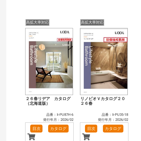
検索
高拡大率対応
高拡大率対応
２６春リデア カタログ
リノビオＶカタログ２０
（北海道版）
２６春
品番：ﾖ-PU87H-6
品番：ﾖ-PU35-18
発行年月：2026/02
発行年月：2026/02
目次
カタログ
目次
カタログ