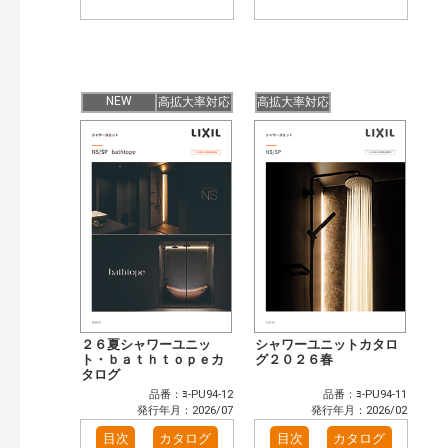
NEW
高拡大率対応
高拡大率対応
２６夏シャワーユニッ
シャワーユニットカタロ
ト・ｂａｔｈｔｏｐｅカ
グ２０２６春
タログ
品番：ﾖ-PU94-12
品番：ﾖ-PU94-11
発行年月：2026/07
発行年月：2026/02
目次
カタログ
目次
カタログ