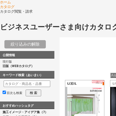
ホーム
カタログ
カタログ閲覧・請求
ビジネスユーザーさま向けカタロ
絞り込みの解除
公開情報
現行版
旧版（WEBカタログ）
キーワード検索（あいまい）
高
検 索
目次も検索
おすすめハッシュタグ
施工イメージ・アイデア集（7）