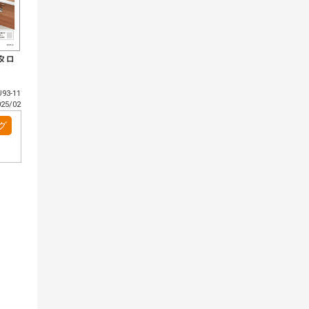
タロ
93-11
5/02
グ