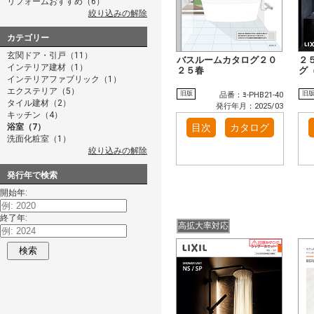
リフォームおすすめ（6）
絞り込みの解除
カテゴリー
玄関ドア・引戸（11）
バスルームカタログ２０
２
インテリア建材（1）
２５春
グ
インテリアファブリック（1）
エクステリア（5）
旧版
旧
品番：ﾖ-PHB21-40
タイル建材（2）
発行年月：2025/03
キッチン（4）
浴室（7）
目次
カタログ
洗面化粧室（1）
絞り込みの解除
発行年で検索
開始年:
終了年:
高拡大率対応
検索