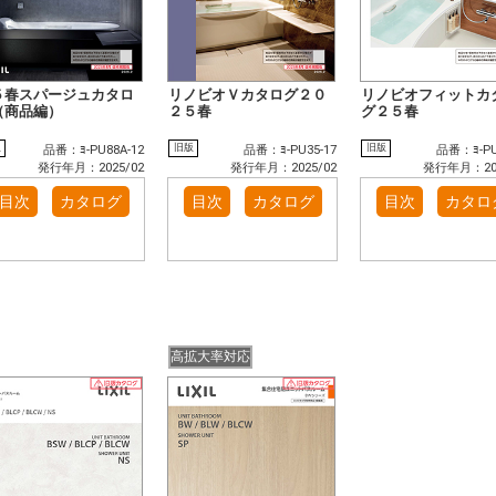
５春スパージュカタロ
リノビオＶカタログ２０
リノビオフィットカ
（商品編）
２５春
グ２５春
版
旧版
旧版
品番：ﾖ-PU88A-12
品番：ﾖ-PU35-17
品番：ﾖ-PU
発行年月：2025/02
発行年月：2025/02
発行年月：202
目次
カタログ
目次
カタログ
目次
カタロ
高拡大率対応