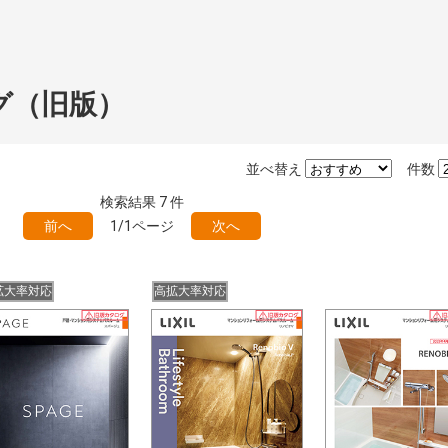
グ（旧版）
並べ替え
件数
検索結果
7
件
前へ
1/1ページ
次へ
拡大率対応
高拡大率対応