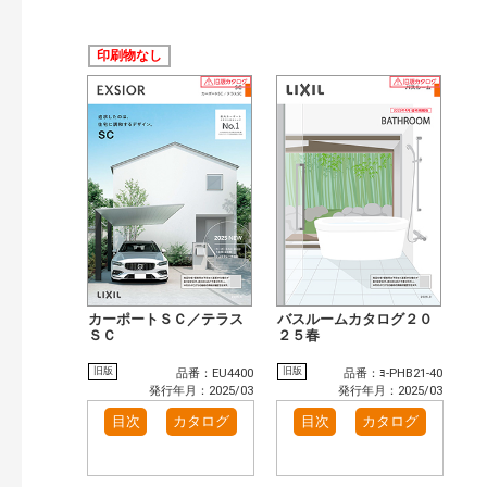
印刷物なし
カーポートＳＣ／テラス
バスルームカタログ２０
ＳＣ
２５春
旧版
旧版
品番：EU4400
品番：ﾖ-PHB21-40
発行年月：2025/03
発行年月：2025/03
目次
カタログ
目次
カタログ