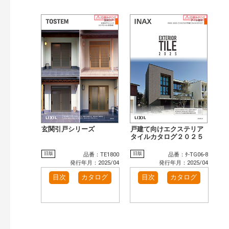
玄関引戸シリーズ
戸建て向けエクステリア
タイルカタログ２０２５
旧版
旧版
品番：TE1800
品番：ﾀ-TG06-8
発行年月：2025/04
発行年月：2025/04
目次
カタログ
目次
カタログ