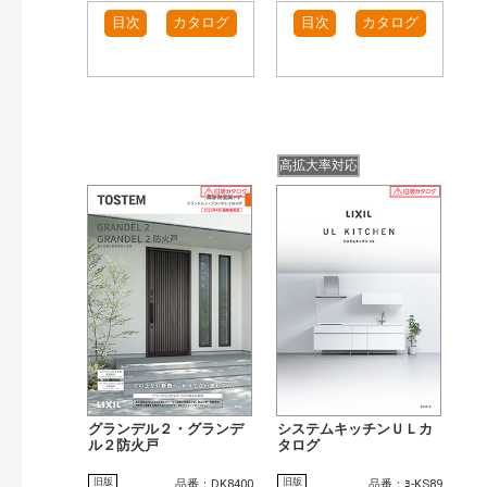
目次
カタログ
目次
カタログ
高拡大率対応
グランデル２・グランデ
システムキッチンＵＬカ
ル２防火戸
タログ
旧版
旧版
品番：DK8400
品番：ﾖ-KS89