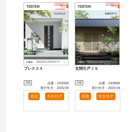
プレナスＸ
玄関引戸ＪＳ
旧版
旧版
品番：DK8900
品番：DK8800
発行年月：2025/04
発行年月：2025/04
目次
カタログ
目次
カタログ