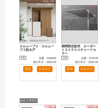
まずはここから（5）
施工イメージ・アイデア集（32）
リフォームおすすめ（27）
カテゴリー
玄関ドア・引戸（11）
インテリア建材（1）
インテリアファブリック（1）
エクステリア（5）
タイル建材（2）
キッチン（4）
浴室（7）
洗面化粧室（1）
発行年で検索
エルムーブ２・エルムー
期間限定販売 カーポー
ブ２防火戸
トＳＣテクスチャードカ
開始年:
ラー
終了年:
旧版
旧版
品番：DK8600
品番：EU8100
発行年月：2025/05
発行年月：2025/05
検索
目次
カタログ
目次
カタログ
高拡大率対応