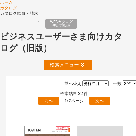
ホーム
カタログ
カタログ閲覧・請求
WEBカタログ
使い方動画
ビジネスユーザーさま向けカタ
ログ（旧版）
検索メニュー
並べ替え
件数
公開情報
検索結果
32
件
現行版
旧版（WEBカタログ）
前へ
1/2ページ
次へ
キーワード検索（あいまい）
検 索
目次も検索
おすすめハッシュタグ