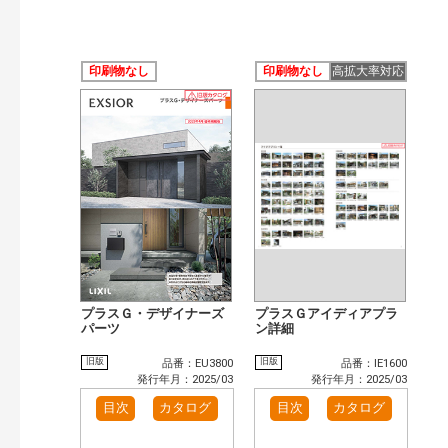
印刷物なし
印刷物なし
高拡大率対応
プラスＧ・デザイナーズ
プラスＧアイディアプラ
パーツ
ン詳細
旧版
旧版
品番：EU3800
品番：IE1600
発行年月：2025/03
発行年月：2025/03
目次
カタログ
目次
カタログ