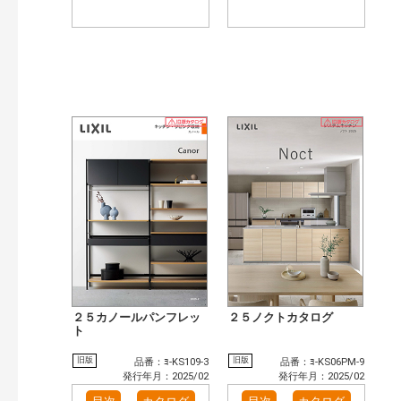
２５カノールパンフレッ
２５ノクトカタログ
ト
旧版
旧版
品番：ﾖ-KS109-3
品番：ﾖ-KS06PM-9
発行年月：2025/02
発行年月：2025/02