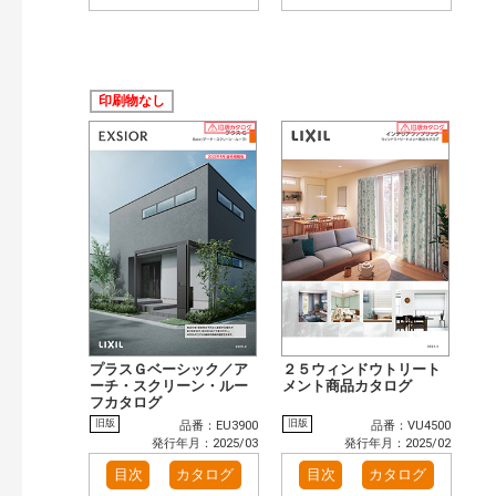
印刷物なし
プラスＧベーシック／ア
２５ウィンドウトリート
ーチ・スクリーン・ルー
メント商品カタログ
フカタログ
旧版
旧版
品番：EU3900
品番：VU4500
発行年月：2025/03
発行年月：2025/02
目次
カタログ
目次
カタログ