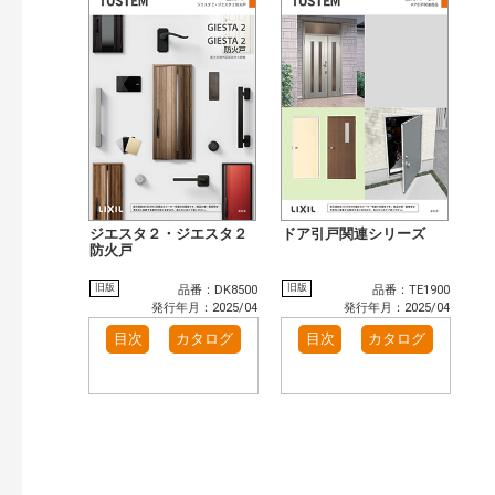
ジエスタ２・ジエスタ２
ドア引戸関連シリーズ
防火戸
旧版
旧版
品番：DK8500
品番：TE1900
発行年月：2025/04
発行年月：2025/04
目次
カタログ
目次
カタログ