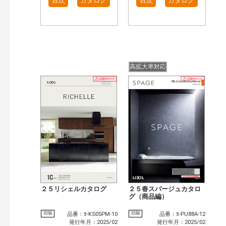
目次
カタログ
目次
カタログ
高拡大率対応
２５リシェルカタログ
２５春スパージュカタロ
グ（商品編）
旧版
旧版
品番：ﾖ-KS05PM-10
品番：ﾖ-PU88A-12
発行年月：2025/02
発行年月：2025/02