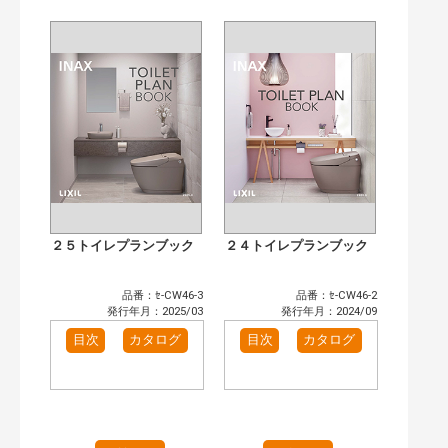
目次も検索
おすすめハッシュタグ
まずはここから（2）
施工イメージ・アイデア集（2）
リフォームおすすめ（2）
省エネ住宅関連（1）
補助金・優遇制度を知る（1）
カテゴリー
窓・シャッター（1）
玄関ドア・引戸（5）
インテリア建材（6）
浴室（6）
洗面化粧室（4）
トイレ（2）
２５トイレプランブック
２４トイレプランブック
太陽光発電・屋根・外壁（1）
発行年で検索
品番：ｾ-CW46-3
品番：ｾ-CW46-2
開始年:
発行年月：2025/03
発行年月：2024/09
終了年:
目次
カタログ
目次
カタログ
検索