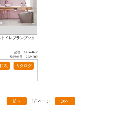
４トイレプランブック
品番：ｾ-CW46-2
発行年月：2024/09
目次
カタログ
前へ
1/1ページ
次へ