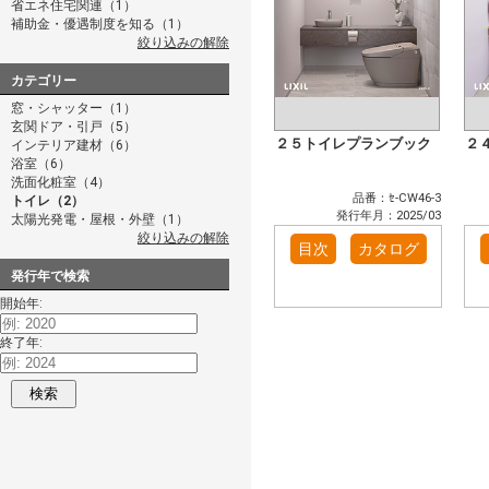
省エネ住宅関連（1）
補助金・優遇制度を知る（1）
絞り込みの解除
カテゴリー
窓・シャッター（1）
玄関ドア・引戸（5）
２５トイレプランブック
２
インテリア建材（6）
浴室（6）
洗面化粧室（4）
品番：ｾ-CW46-3
トイレ（2）
発行年月：2025/03
太陽光発電・屋根・外壁（1）
絞り込みの解除
目次
カタログ
発行年で検索
開始年:
終了年:
検索