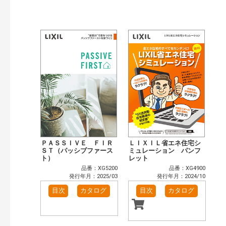
公開情報
現行版
旧版（WEBカタログ）
キーワード検索（あいまい）
検 索
目次も検索
おすすめハッシュタグ
まずはここから（2）
リフォームおすすめ（2）
省エネ住宅関連（5）
補助金・優遇制度を知る（1）
カテゴリー
窓・シャッター（3）
玄関ドア・引戸（2）
インテリア建材（1）
エクステリア（1）
ＰＡＳＳＩＶＥ ＦＩＲ
ＬＩＸＩＬ省エネ住宅シ
キッチン（1）
ＳＴ（パッシブファース
浴室（1）
ミュレーション パンフ
ト）
レット
洗面化粧室（1）
トイレ（1）
品番：XG5200
品番：XG4900
小型電気温水器（1）
太陽光発電・屋根・外壁（4）
発行年月：2025/03
発行年月：2024/10
高性能住宅工法（4）
その他（5）
目次
カタログ
目次
カタログ
発行年で検索
開始年:
終了年: