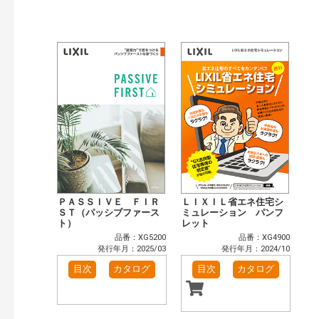
公開情報
現行版
旧版（WEBカタログ）
キーワード検索（あいまい）
検 索
目次も検索
おすすめハッシュタグ
まずはここから（2）
リフォームおすすめ（2）
省エネ住宅関連（5）
補助金・優遇制度を知る（1）
カテゴリー
窓・シャッター（3）
玄関ドア・引戸（2）
インテリア建材（1）
エクステリア（1）
ＰＡＳＳＩＶＥ ＦＩＲ
ＬＩＸＩＬ省エネ住宅シ
キッチン（1）
ＳＴ（パッシブファース
浴室（1）
ミュレーション パンフ
ト）
レット
洗面化粧室（1）
トイレ（1）
品番：XG5200
品番：XG4900
小型電気温水器（1）
太陽光発電・屋根・外壁（4）
発行年月：2025/03
発行年月：2024/10
高性能住宅工法（4）
その他（5）
目次
カタログ
目次
カタログ
発行年で検索
開始年:
終了年: