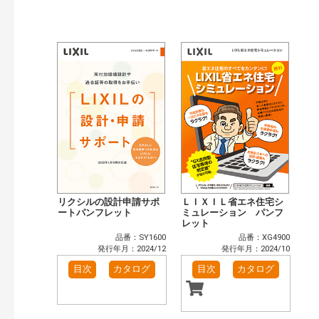
公開情報
現行版
旧版（WEBカタログ）
キーワード検索（あいまい）
検 索
目次も検索
おすすめハッシュタグ
まずはここから（3）
リフォームおすすめ（4）
省エネ住宅関連（4）
補助金・優遇制度を知る（2）
カテゴリー
窓・シャッター（3）
玄関ドア・引戸（2）
インテリア建材（1）
エクステリア（1）
リクシルの設計申請サポ
ＬＩＸＩＬ省エネ住宅シ
キッチン（1）
ートパンフレット
浴室（1）
ミュレーション パンフ
レット
洗面化粧室（1）
トイレ（1）
品番：SY1600
品番：XG4900
小型電気温水器（1）
太陽光発電・屋根・外壁（4）
発行年月：2024/12
発行年月：2024/10
高性能住宅工法（4）
その他（5）
目次
カタログ
目次
カタログ
発行年で検索
開始年:
終了年: