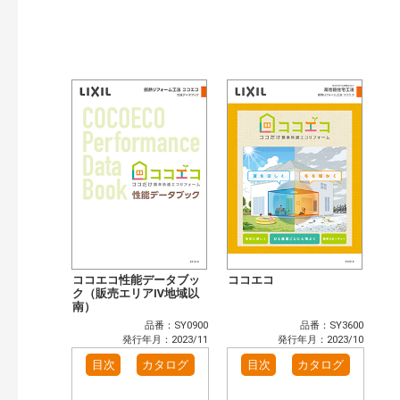
検索
ココエコ性能データブッ
ココエコ
ク（販売エリアⅣ地域以
南）
品番：SY0900
品番：SY3600
発行年月：2023/11
発行年月：2023/10
目次
カタログ
目次
カタログ