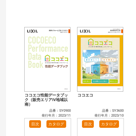
検索
ココエコ性能データブッ
ココエコ
ク（販売エリアⅣ地域以
南）
品番：SY0900
品番：SY3600
発行年月：2023/11
発行年月：2023/10
目次
カタログ
目次
カタログ