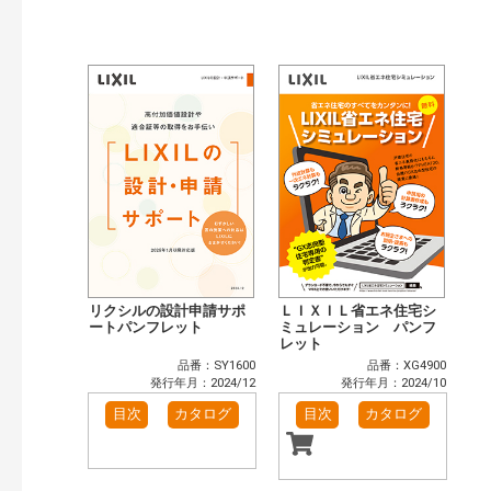
公開情報
現行版
旧版（WEBカタログ）
キーワード検索（あいまい）
検 索
目次も検索
おすすめハッシュタグ
まずはここから（3）
リフォームおすすめ（4）
省エネ住宅関連（4）
補助金・優遇制度を知る（2）
カテゴリー
窓・シャッター（3）
玄関ドア・引戸（2）
インテリア建材（1）
エクステリア（1）
リクシルの設計申請サポ
ＬＩＸＩＬ省エネ住宅シ
キッチン（1）
ートパンフレット
浴室（1）
ミュレーション パンフ
レット
洗面化粧室（1）
トイレ（1）
品番：SY1600
品番：XG4900
小型電気温水器（1）
太陽光発電・屋根・外壁（4）
発行年月：2024/12
発行年月：2024/10
高性能住宅工法（4）
その他（5）
目次
カタログ
目次
カタログ
発行年で検索
開始年:
終了年: