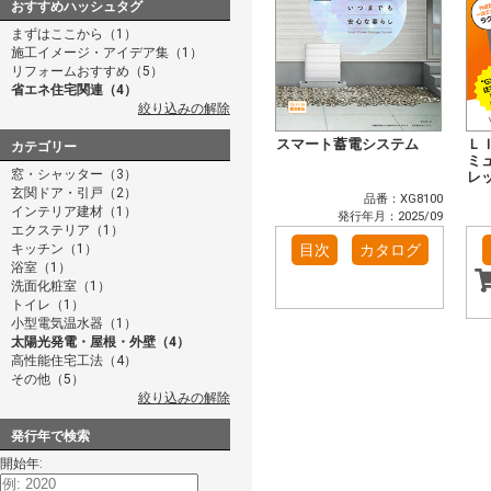
おすすめハッシュタグ
まずはここから（1）
施工イメージ・アイデア集（1）
リフォームおすすめ（5）
省エネ住宅関連（4）
絞り込みの解除
スマート蓄電システム
Ｌ
カテゴリー
ミ
窓・シャッター（3）
レ
玄関ドア・引戸（2）
品番：XG8100
インテリア建材（1）
発行年月：2025/09
エクステリア（1）
キッチン（1）
目次
カタログ
浴室（1）
洗面化粧室（1）
トイレ（1）
小型電気温水器（1）
太陽光発電・屋根・外壁（4）
高性能住宅工法（4）
その他（5）
絞り込みの解除
発行年で検索
開始年: