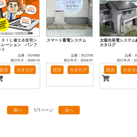
ＩＸＩＬ省エネ住宅シ
スマート蓄電システム
太陽光発電システム
ュレーション パンフ
カタログ
ット
品番：XG4900
品番：XG2700
品番：XF
発行年月：2024/10
発行年月：2024/01
発行年月：202
目次
カタログ
目次
カタログ
目次
カタロ
前へ
1/1ページ
次へ