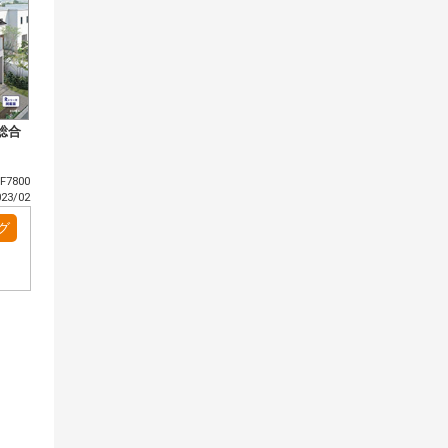
総合
7800
3/02
グ