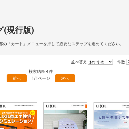
(現行版)
部の「カート」メニューを押して必要なステップを進めてください。
並べ替え
件数
検索結果
4
件
前へ
1/1ページ
次へ