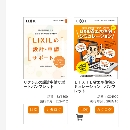
公開情報
現行版
旧版（WEBカタログ）
キーワード検索（あいまい）
検 索
目次も検索
おすすめハッシュタグ
まずはここから（3）
リフォームおすすめ（4）
省エネ住宅関連（4）
補助金・優遇制度を知る（2）
カテゴリー
窓・シャッター（3）
玄関ドア・引戸（2）
インテリア建材（1）
エクステリア（1）
リクシルの設計申請サポ
ＬＩＸＩＬ省エネ住宅シ
キッチン（1）
ートパンフレット
浴室（1）
ミュレーション パンフ
レット
洗面化粧室（1）
トイレ（1）
品番：SY1600
品番：XG4900
小型電気温水器（1）
太陽光発電・屋根・外壁（4）
発行年月：2024/12
発行年月：2024/10
高性能住宅工法（4）
その他（5）
目次
カタログ
目次
カタログ
発行年で検索
開始年:
終了年: