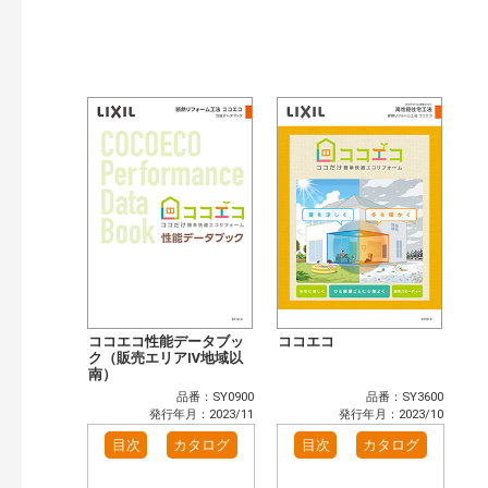
検索
ココエコ性能データブッ
ココエコ
ク（販売エリアⅣ地域以
南）
品番：SY0900
品番：SY3600
発行年月：2023/11
発行年月：2023/10
目次
カタログ
目次
カタログ