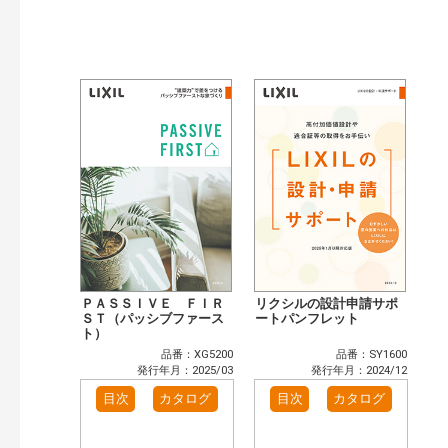
ＰＡＳＳＩＶＥ ＦＩＲ
リクシルの設計申請サポ
ＳＴ（パッシブファース
ートパンフレット
ト）
品番：XG5200
品番：SY1600
発行年月：2025/03
発行年月：2024/12
目次
カタログ
目次
カタログ