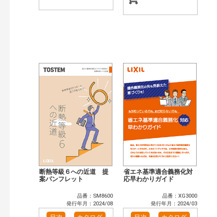
断熱等級６への近道 提
省エネ基準適合義務化対
案パンフレット
応早わかりガイド
品番：SM8600
品番：XG3000
発行年月：2024/08
発行年月：2024/03