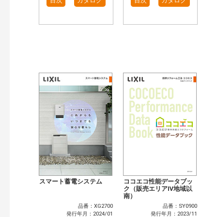
目次
カタログ
目次
カタログ
スマート蓄電システム
ココエコ性能データブッ
ク（販売エリアⅣ地域以
南）
品番：XG2700
品番：SY0900
発行年月：2024/01
発行年月：2023/11