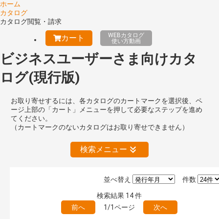
ホーム
カタログ
カタログ閲覧・請求
WEBカタログ
カート
使い方動画
ビジネスユーザーさま向けカタ
ログ(現行版)
お取り寄せするには、各カタログのカートマークを選択後、ペ
ージ上部の「カート」メニューを押して必要なステップを進め
てください。
（カートマークのないカタログはお取り寄せできません）
検索メニュー
並べ替え
件数
公開情報
検索結果
14
件
現行版
旧版（WEBカタログ）
前へ
1/1ページ
次へ
キーワード検索（あいまい）