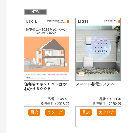
検 索
目次も検索
NEW
おすすめハッシュタグ
まずはここから（36）
施工イメージ・アイデア集（29）
リフォームおすすめ（59）
省エネ住宅関連（14）
補助金・優遇制度を知る（5）
カタログ一覧＆使い方（8）
カテゴリー
窓・シャッター（3）
玄関ドア・引戸（2）
インテリア建材（1）
エクステリア（1）
キッチン（1）
浴室（1）
洗面化粧室（1）
トイレ（1）
住宅省エネ２０２６はや
スマート蓄電システム
わかりＢＯＯＫ
小型電気温水器（1）
太陽光発電・屋根・外壁（4）
高性能住宅工法（4）
その他（5）
品番：XG9900
品番：XG8100
発行年月：2026/07
発行年月：2025/09
発行年で検索
目次
カタログ
目次
カタログ
開始年:
終了年:
検索