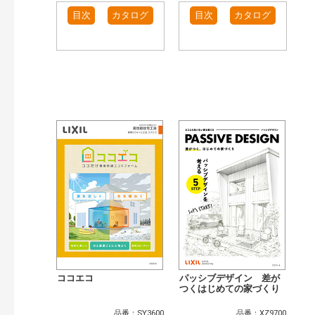
目次
カタログ
目次
カタログ
ココエコ
パッシブデザイン 差が
つくはじめての家づくり
品番：SY3600
品番：XZ9700