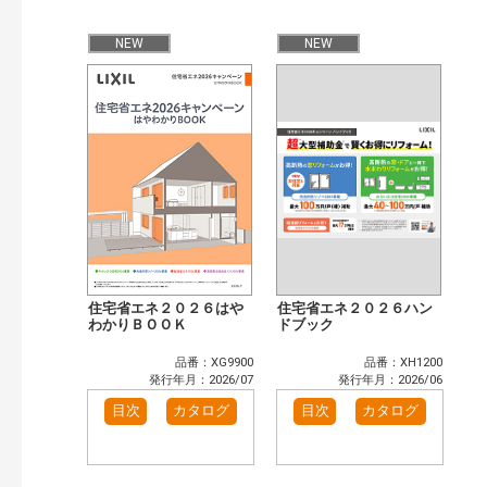
検 索
目次も検索
NEW
NEW
おすすめハッシュタグ
まずはここから（36）
施工イメージ・アイデア集（29）
リフォームおすすめ（59）
省エネ住宅関連（14）
補助金・優遇制度を知る（5）
カタログ一覧＆使い方（8）
カテゴリー
窓・シャッター（2）
玄関ドア・引戸（2）
インテリア建材（2）
エクステリア（2）
キッチン（2）
浴室（2）
洗面化粧室（1）
トイレ（2）
住宅省エネ２０２６はや
住宅省エネ２０２６ハン
わかりＢＯＯＫ
ドブック
小型電気温水器（1）
水栓金具（1）
高性能住宅工法（2）
その他（1）
品番：XG9900
品番：XH1200
発行年月：2026/07
発行年月：2026/06
発行年で検索
目次
カタログ
目次
カタログ
開始年:
終了年:
検索