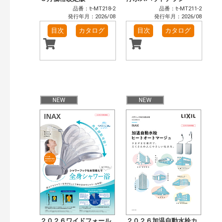
品番：ｾ-MT218-2
品番：ｾ-MT211-2
発行年月：2026/08
発行年月：2026/08
目次
カタログ
目次
カタログ
NEW
NEW
２０２６ワイドフォール
２０２６加温自動水栓カ