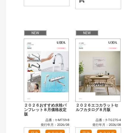
NEW
NEW
２０２６おすすめ水栓パ
２０２６エコカラットセ
ンフレット８月価格改定
ルフカタログ８月版
版
品番：ｾ-MT59-8
品番：ﾀ-TG27S-4
発行年月：2026/08
発行年月：2026/08