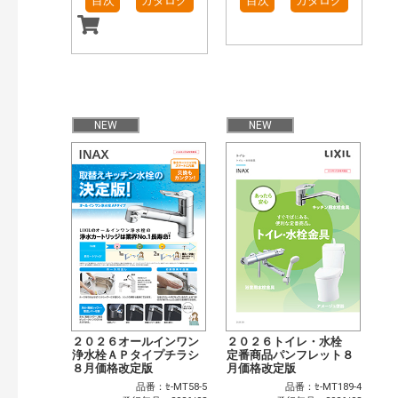
目次
カタログ
目次
カタログ
NEW
NEW
２０２６オールインワン
２０２６トイレ・水栓
浄水栓ＡＰタイプチラシ
定番商品パンフレット８
８月価格改定版
月価格改定版
品番：ｾ-MT58-5
品番：ｾ-MT189-4