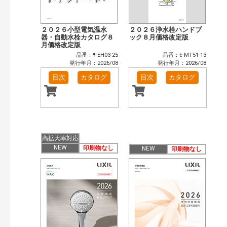
２０２６小型電気温水
２０２６浄水栓ハンドブ
器・自動水栓カタログ８
ック８月価格改定版
月価格改定版
品番：ﾖ-EH03-25
品番：ｾ-MT51-13
発行年月：2026/08
発行年月：2026/08
目次
カタログ
目次
カタログ
高拡大率対応
NEW
印刷物なし
NEW
印刷物なし