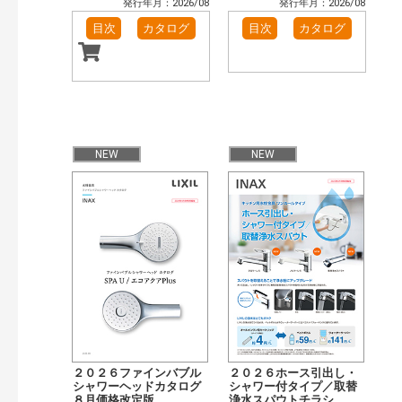
発行年月：2026/08
発行年月：2026/08
目次
カタログ
目次
カタログ
NEW
NEW
２０２６ファインバブル
２０２６ホース引出し・
シャワーヘッドカタログ
シャワー付タイプ／取替
８月価格改定版
浄水スパウトチラシ