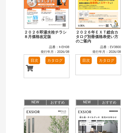
２０２６即湯水栓チラシ
２０２６年ＥＸＴ総合カ
８月価格改定版
タログ別冊価格表使い方
のご案内
品番：ﾖ-EH08
品番：EV3800
発行年月：2026/08
発行年月：2026/08
目次
カタログ
目次
カタログ
NEW
NEW
おすすめ
おすすめ