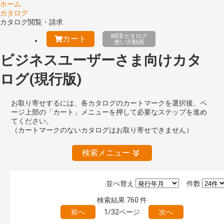
ホーム
カタログ
カタログ閲覧・請求
WEBカタログ
カート
使い方動画
ビジネスユーザーさま向けカタ
ログ(現行版)
お取り寄せするには、各カタログのカートマークを選択後、ペ
ージ上部の「カート」メニューを押して必要なステップを進め
てください。
（カートマークのないカタログはお取り寄せできません）
検索メニュー
並べ替え
件数
公開情報
検索結果
760
件
現行版
旧版（WEBカタログ）
前へ
1/32ページ
次へ
キーワード検索（あいまい）