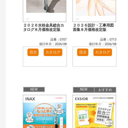
２０２６水栓金具総合カ
２０２６設計・工事用図
タログ８月価格改定版
面集８月価格改定版
品番：0707
品番：0713
発行年月：2026/08
発行年月：2026/08
目次
カタログ
目次
カタログ
NEW
NEW
おすすめ