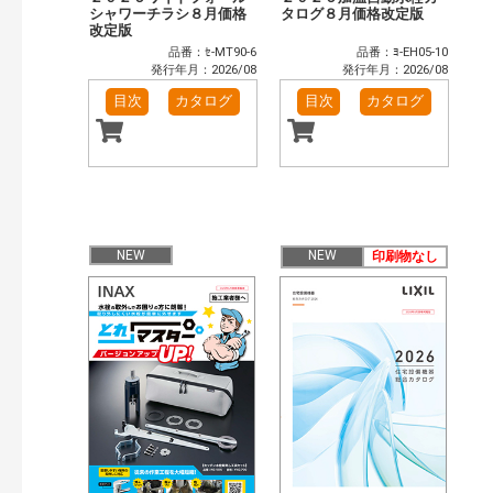
シャワーチラシ８月価格
タログ８月価格改定版
改定版
品番：ｾ-MT90-6
品番：ﾖ-EH05-10
発行年月：2026/08
発行年月：2026/08
目次
カタログ
目次
カタログ
NEW
NEW
印刷物なし