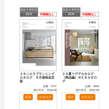
開始年:
終了年:
高拡大率対応
高拡大率対応
検索
NEW
NEW
印刷物なし
印刷物なし
２６シエラプランニング
２６夏リデアカタログ
カタログ ８月価格改定
（商品編）ＷＥＢカタロ
版
グ
品番：0731
品番：0696
発行年月：2026/08
発行年月：2026/08
目次
カタログ
目次
カタログ