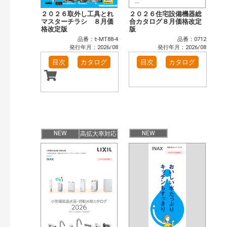
２０２６取外し工具とれ
２０２６住宅設備機器総
マスターチラシ ８月価
合カタログ８月価格改定
格改定版
版
品番：ｾ-MT88-4
品番：0712
発行年月：2026/08
発行年月：2026/08
目次
カタログ
目次
カタログ
NEW
NEW
高拡大率対応