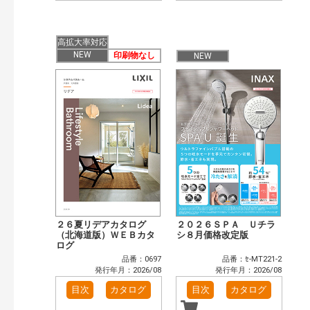
高拡大率対応
NEW
印刷物なし
NEW
２６夏リデアカタログ
２０２６ＳＰＡ Ｕチラ
（北海道版）ＷＥＢカタ
シ８月価格改定版
ログ
品番：0697
品番：ｾ-MT221-2
発行年月：2026/08
発行年月：2026/08
目次
カタログ
目次
カタログ