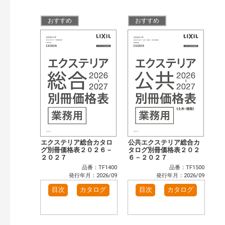
検 索
目次も検索
おすすめ
おすすめ
おすすめハッシュタグ
まずはここから（36）
施工イメージ・アイデア集（29）
リフォームおすすめ（59）
省エネ住宅関連（14）
補助金・優遇制度を知る（5）
カタログ一覧＆使い方（8）
カテゴリー
窓・シャッター（102）
玄関ドア・引戸（39）
インテリア建材（48）
エクステリア（105）
タイル建材（37）
水まわり（6）
キッチン（37）
浴室（49）
エクステリア総合カタロ
公共エクステリア総合カ
グ別冊価格表２０２６－
タログ別冊価格表２０２
洗面化粧室（31）
トイレ（61）
２０２７
６－２０２７
小型電気温水器（11）
水栓金具（46）
品番：TF1400
品番：TF1500
発行年月：2026/09
発行年月：2026/09
太陽光発電・屋根・外壁（89）
高性能住宅工法（55）
目次
カタログ
目次
カタログ
ビル・マンション・店舗（74）
各種施設用設備機器（8）
その他（41）
発行年で検索