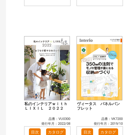
私のインテリアｗｉｔｈ
ヴィータス パネルパン
ＬＩＸＩＬ ２０２２
フレット
品番：VU0300
品番：VK7200
発行年月：2022/08
発行年月：2019/10
目次
カタログ
目次
カタログ