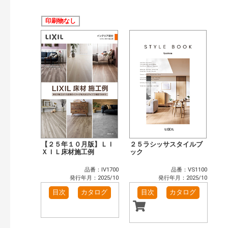
公開情報
現行版
旧版（WEBカタログ）
印刷物なし
キーワード検索（あいまい）
検 索
目次も検索
おすすめハッシュタグ
まずはここから（7）
施工イメージ・アイデア集（6）
リフォームおすすめ（10）
省エネ住宅関連（1）
補助金・優遇制度を知る（2）
カタログ一覧＆使い方（1）
カテゴリー
窓・シャッター（1）
玄関ドア・引戸（5）
【２５年１０月版】ＬＩ
２５ラシッサスタイルブ
インテリア建材（6）
ＸＩＬ床材施工例
浴室（10）
ック
洗面化粧室（4）
トイレ（2）
品番：IV1700
品番：VS1100
太陽光発電・屋根・外壁（1）
発行年月：2025/10
発行年月：2025/10
発行年で検索
目次
カタログ
目次
カタログ
開始年:
終了年: