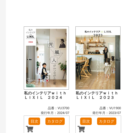
検索
私のインテリアｗｉｔｈ
私のインテリアｗｉｔｈ
ＬＩＸＩＬ ２０２４
ＬＩＸＩＬ ２０２３
品番：VU3700
品番：VU1900
発行年月：2024/07
発行年月：2023/07
目次
カタログ
目次
カタログ