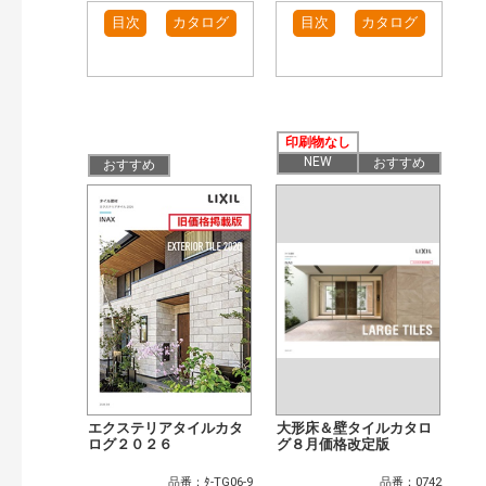
目次
カタログ
目次
カタログ
印刷物なし
NEW
おすすめ
おすすめ
エクステリアタイルカタ
大形床＆壁タイルカタロ
ログ２０２６
グ８月価格改定版
品番：ﾀ-TG06-9
品番：0742