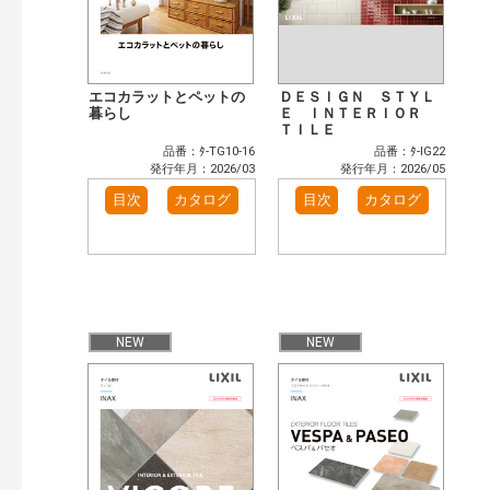
エコカラットとペットの
ＤＥＳＩＧＮ ＳＴＹＬ
暮らし
Ｅ ＩＮＴＥＲＩＯＲ
ＴＩＬＥ
品番：ﾀ-TG10-16
品番：ﾀ-IG22
発行年月：2026/03
発行年月：2026/05
目次
カタログ
目次
カタログ
NEW
NEW