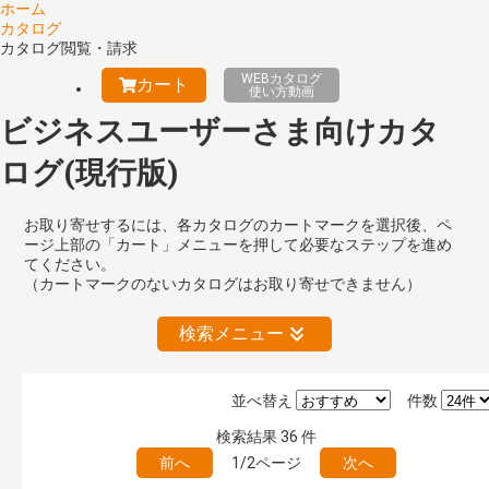
ホーム
カタログ
カタログ閲覧・請求
WEBカタログ
カート
使い方動画
ビジネスユーザーさま向けカタ
ログ(現行版)
お取り寄せするには、各カタログのカートマークを選択後、ペ
ージ上部の「カート」メニューを押して必要なステップを進め
てください。
（カートマークのないカタログはお取り寄せできません）
検索メニュー
並べ替え
件数
絞り込みの解除
検索結果
36
件
前へ
1/2ページ
次へ