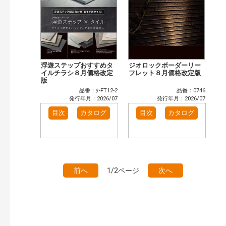
浮遊ステップおすすめタ
ジオロックボーダーリー
イルチラシ８月価格改定
フレット８月価格改定版
版
品番：ﾀ-FT12-2
品番：0746
発行年月：2026/07
発行年月：2026/07
目次
カタログ
目次
カタログ
前へ
1/2ページ
次へ