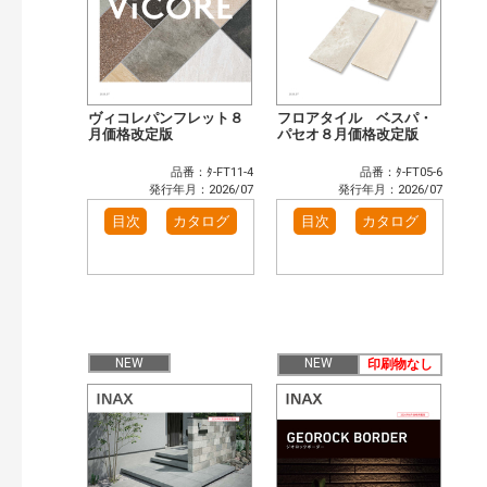
ヴィコレパンフレット８
フロアタイル ベスパ・
月価格改定版
パセオ８月価格改定版
品番：ﾀ-FT11-4
品番：ﾀ-FT05-6
発行年月：2026/07
発行年月：2026/07
目次
カタログ
目次
カタログ
NEW
NEW
印刷物なし