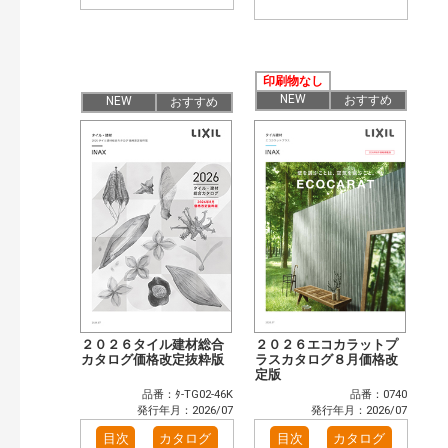
印刷物なし
NEW
おすすめ
NEW
おすすめ
２０２６タイル建材総合
２０２６エコカラットプ
カタログ価格改定抜粋版
ラスカタログ８月価格改
定版
品番：ﾀ-TG02-46K
品番：0740
発行年月：2026/07
発行年月：2026/07
目次
カタログ
目次
カタログ