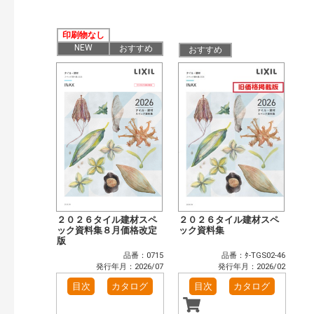
発行年で検索
開始年:
終了年:
印刷物なし
NEW
おすすめ
おすすめ
検索
２０２６タイル建材スペ
２０２６タイル建材スペ
ック資料集８月価格改定
ック資料集
版
品番：0715
品番：ﾀ-TGS02-46
発行年月：2026/07
発行年月：2026/02
目次
カタログ
目次
カタログ