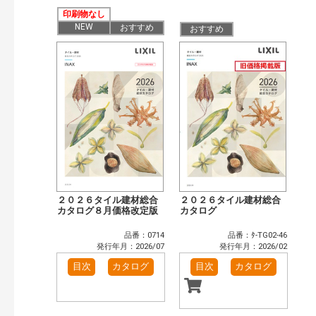
公開情報
印刷物なし
現行版
旧版（WEBカタログ）
NEW
おすすめ
おすすめ
キーワード検索（あいまい）
検 索
目次も検索
おすすめハッシュタグ
まずはここから（4）
カタログ一覧＆使い方（1）
カテゴリー
窓・シャッター（102）
玄関ドア・引戸（39）
インテリア建材（48）
エクステリア（123）
タイル建材（36）
水まわり（6）
２０２６タイル建材総合
２０２６タイル建材総合
キッチン（37）
カタログ８月価格改定版
浴室（47）
カタログ
洗面化粧室（31）
トイレ（60）
品番：0714
品番：ﾀ-TG02-46
小型電気温水器（11）
水栓金具（46）
発行年月：2026/07
発行年月：2026/02
太陽光発電・屋根・外壁（90）
高性能住宅工法（55）
目次
カタログ
目次
カタログ
ビル・マンション・店舗（74）
各種施設用設備機器（8）
その他（41）