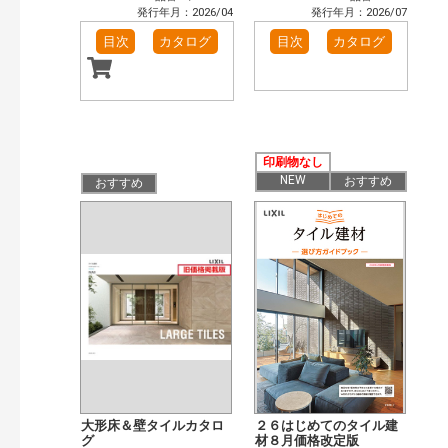
発行年月：2026/04
発行年月：2026/07
目次
カタログ
目次
カタログ
印刷物なし
NEW
おすすめ
おすすめ
大形床＆壁タイルカタロ
２６はじめてのタイル建
グ
材８月価格改定版