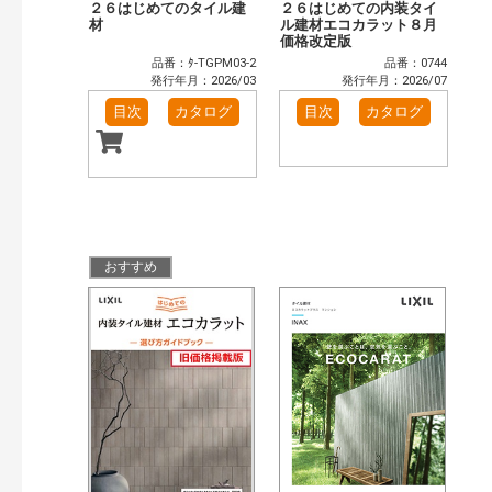
２６はじめてのタイル建
２６はじめての内装タイ
材
ル建材エコカラット８月
価格改定版
品番：ﾀ-TGPM03-2
品番：0744
発行年月：2026/03
発行年月：2026/07
目次
カタログ
目次
カタログ
おすすめ