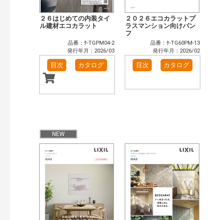
２６はじめての内装タイ
２０２６エコカラットプ
ル建材エコカラット
ラスマンション向けパン
フ
品番：ﾀ-TGPM04-2
品番：ﾀ-TG60PM-13
発行年月：2026/03
発行年月：2026/02
目次
カタログ
目次
カタログ
NEW