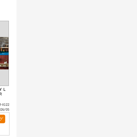
ＹＬ
ＯＲ
-IG22
6/05
グ