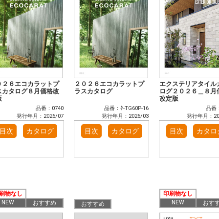
０２６エコカラットプ
２０２６エコカラットプ
エクステリアタイル
スカタログ８月価格改
ラスカタログ
ログ２０２６＿８月
版
改定版
品番：0740
品番：ﾀ-TG60P-16
品番：
発行年月：2026/07
発行年月：2026/03
発行年月：202
目次
カタログ
目次
カタログ
目次
カタロ
刷物なし
印刷物なし
NEW
NEW
おすすめ
おす
おすすめ