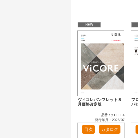
NEW
ヴィコレパンフレット８
フ
月価格改定版
パ
品番：ﾀ-FT11-4
発行年月：2026/07
目次
カタログ