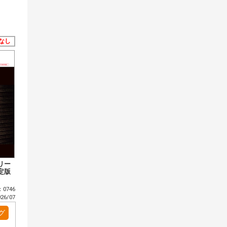
なし
リー
定版
0746
6/07
グ