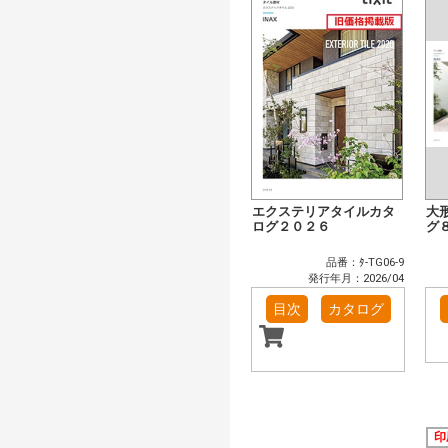
エクステリアタイルカタ
大
ログ２０２６
グ
品番：ﾀ-TG06-9
発行年月：2026/04
目次
カタログ
印