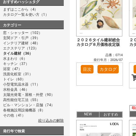
おすすめハッシュタグ
まずはここから（4）
カタログ一覧＆使い方（1）
カテゴリー
窓・シャッター（102）
玄関ドア・引戸（39）
２０２６タイル建材総合
２
インテリア建材（48）
カタログ８月価格改定版
カ
エクステリア（123）
タイル建材（36）
品番：0714
水まわり（6）
発行年月：2026/07
キッチン（37）
浴室（47）
目次
カタログ
洗面化粧室（31）
トイレ（60）
小型電気温水器（11）
水栓金具（46）
太陽光発電・屋根・外壁（90）
高性能住宅工法（55）
ビル・マンション・店舗（74）
印
各種施設用設備機器（8）
NEW
おすすめ
その他（41）
絞り込みの解除
発行年で検索