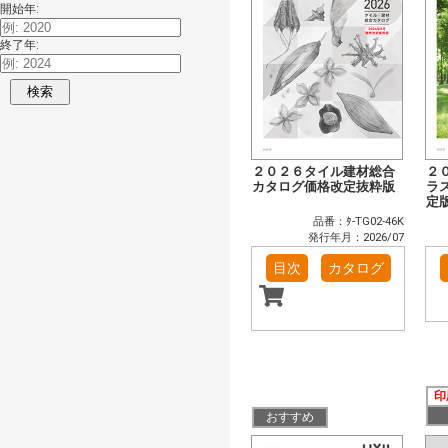
開始年:
終了年:
検索
２０２６タイル建材総合
２
カタログ価格改定抜粋版
ラ
定
品番：ﾀ-TG02-46K
発行年月：2026/07
目次
カタログ
印
おすすめ