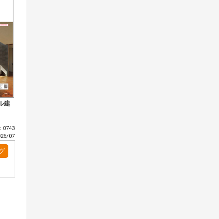
ル建
0743
6/07
グ