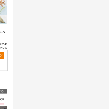
スペ
02-46
6/02
グ
すめ