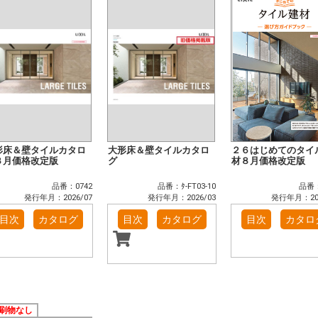
形床＆壁タイルカタロ
大形床＆壁タイルカタロ
２６はじめてのタイ
８月価格改定版
グ
材８月価格改定版
品番：0742
品番：ﾀ-FT03-10
品番：
発行年月：2026/07
発行年月：2026/03
発行年月：202
目次
カタログ
目次
カタログ
目次
カタロ
刷物なし