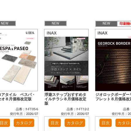
NEW
NEW
NEW
印刷物
ロアタイル ベスパ・
浮遊ステップおすすめタ
ジオロックボーダー
セオ８月価格改定版
イルチラシ８月価格改定
フレット８月価格改
版
品番：ﾀ-FT05-6
品番：ﾀ-FT12-2
品番：
発行年月：2026/07
発行年月：2026/07
発行年月：202
目次
カタログ
目次
カタログ
目次
カタロ