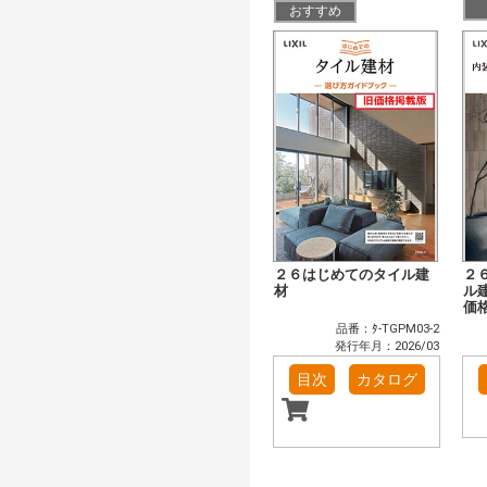
おすすめ
２６はじめてのタイル建
２
材
ル
価
品番：ﾀ-TGPM03-2
発行年月：2026/03
目次
カタログ