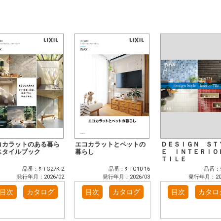
コカラットのある暮ら
エコカラットとペットの
ＤＥＳＩＧＮ ＳＴ
スタイルブック
暮らし
Ｅ ＩＮＴＥＲＩ
ＴＩＬＥ
品番：ﾀ-TG27K-2
品番：ﾀ-TG10-16
品番：ﾀ
発行年月：2026/02
発行年月：2026/03
発行年月：202
目次
カタログ
目次
カタログ
目次
カタロ