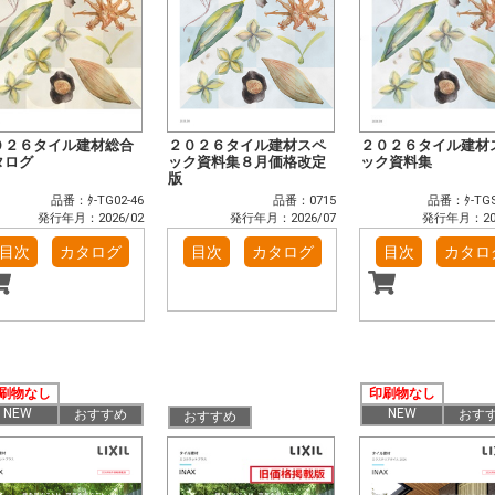
０２６タイル建材総合
２０２６タイル建材スペ
２０２６タイル建材
タログ
ック資料集８月価格改定
ック資料集
版
品番：ﾀ-TG02-46
品番：0715
品番：ﾀ-TGS
発行年月：2026/02
発行年月：2026/07
発行年月：202
目次
カタログ
目次
カタログ
目次
カタロ
刷物なし
印刷物なし
NEW
NEW
おすすめ
おす
おすすめ