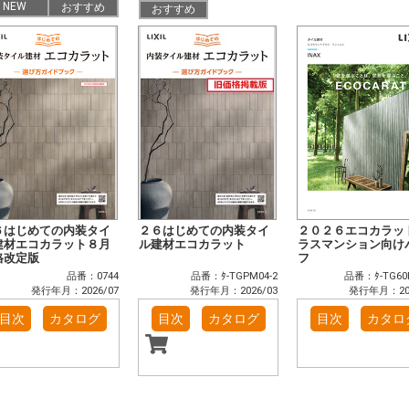
NEW
おすすめ
おすすめ
６はじめての内装タイ
２６はじめての内装タイ
２０２６エコカラッ
建材エコカラット８月
ル建材エコカラット
ラスマンション向け
格改定版
フ
品番：0744
品番：ﾀ-TGPM04-2
品番：ﾀ-TG60
発行年月：2026/07
発行年月：2026/03
発行年月：202
目次
カタログ
目次
カタログ
目次
カタロ