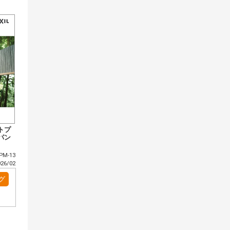
トプ
パン
PM-13
6/02
グ