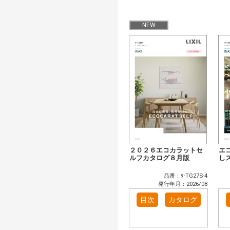
NEW
２０２６エコカラットセ
エ
ルフカタログ８月版
し
品番：ﾀ-TG27S-4
発行年月：2026/08
目次
カタログ