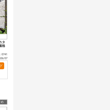
カタ
価格
0741
6/07
グ
すめ