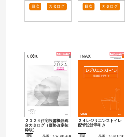
目次
カタログ
目次
カタログ
２０２４住宅設備機器総
２４レジリエンストイレ
合カタログ（価格改定抜
配管設計手引き
粋版）
旧版
旧版
品番：ｾ-WG01-46K
品番：ｾ-SM102C