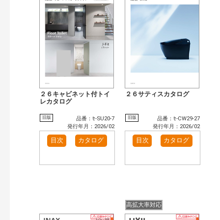
検 索
目次も検索
おすすめハッシュタグ
カテゴリー
窓・シャッター（791）
玄関ドア・引戸（481）
インテリア建材（377）
インテリアファブリック（15）
エクステリア（889）
タイル建材（97）
水まわり（47）
キッチン（446）
２６キャビネット付トイ
２６サティスカタログ
浴室（554）
レカタログ
洗面化粧室（262）
トイレ（405）
小型電気温水器（83）
旧版
旧版
品番：ｾ-SU20-7
品番：ｾ-CW29-27
水栓金具（186）
太陽光発電・屋根・外壁（78）
発行年月：2026/02
発行年月：2026/02
高性能住宅工法（18）
ビル・マンション・店舗（283）
目次
カタログ
目次
カタログ
各種施設用設備機器（73）
その他（127）
発行年で検索
開始年:
終了年:
検索
高拡大率対応