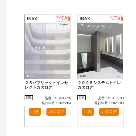
２５パブリックトイレセ
２０２５システムトイレ
レクトカタログ
カタログ
旧版
旧版
品番：ｾ-SM12-26
品番：ｾ-TU02-33
発行年月：2025/03
発行年月：2025/03
目次
カタログ
目次
カタログ