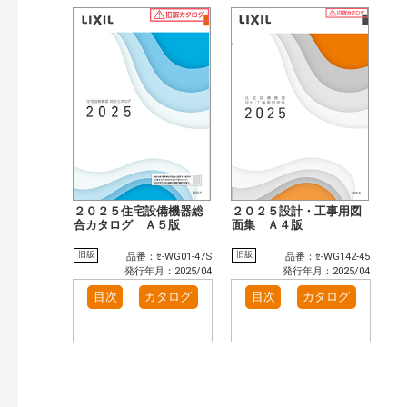
２０２５住宅設備機器総
２０２５設計・工事用図
合カタログ Ａ５版
面集 Ａ４版
旧版
旧版
品番：ｾ-WG01-47S
品番：ｾ-WG142-45
発行年月：2025/04
発行年月：2025/04
目次
カタログ
目次
カタログ