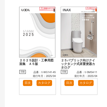
２０２５設計・工事用図
２５パブリック向けクイ
面集 Ａ５版
ックタンク式床置便器カ
タログ
旧版
旧版
品番：ｾ-WG141-45
品番：ｾ-SM54-11
発行年月：2025/04
発行年月：2025/04
目次
カタログ
目次
カタログ