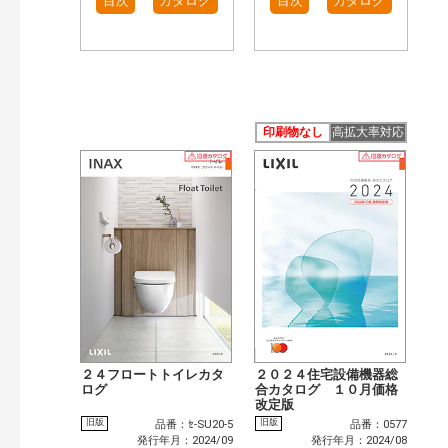
目次
カタログ
目次
カタログ
印刷物なし
高拡大率対応
２４フロートトイレカタ
２０２４住宅設備機器総
ログ
合カタログ １０月価格
改定版
旧版
旧版
品番：ｾ-SU20-5
品番：0577
発行年月：2024/09
発行年月：2024/08