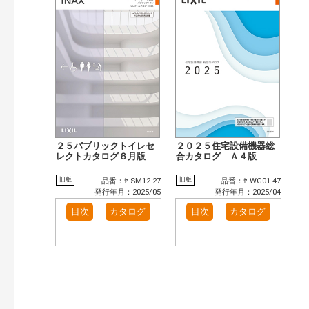
２５パブリックトイレセ
２０２５住宅設備機器総
レクトカタログ６月版
合カタログ Ａ４版
旧版
旧版
品番：ｾ-SM12-27
品番：ｾ-WG01-47
発行年月：2025/05
発行年月：2025/04
目次
カタログ
目次
カタログ