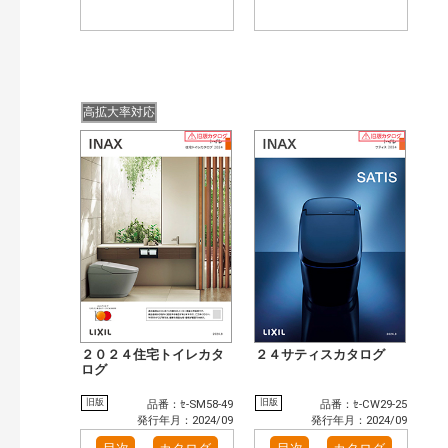
高拡大率対応
２０２４住宅トイレカタ
２４サティスカタログ
ログ
旧版
旧版
品番：ｾ-SM58-49
品番：ｾ-CW29-25
発行年月：2024/09
発行年月：2024/09