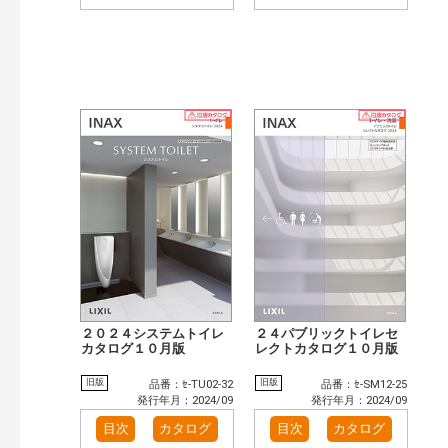
２０２４システムトイレ
２４パブリックトイレセ
カタログ１０月版
レクトカタログ１０月版
旧版
旧版
品番：ｾ-TU02-32
品番：ｾ-SM12-25
発行年月：2024/09
発行年月：2024/09
目次
カタログ
目次
カタログ