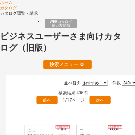
ホーム
カタログ
カタログ閲覧・請求
WEBカタログ
使い方動画
ビジネスユーザーさま向けカタ
ログ（旧版）
検索メニュー
並べ替え
件数
絞り込みの解除
検索結果
405
件
前へ
1/17ページ
次へ
公開情報
現行版
旧版（WEBカタログ）
キーワード検索（あいまい）