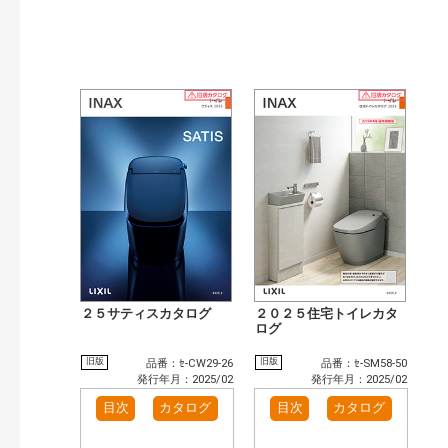
２５サティスカタログ
２０２５住宅トイレカタ
ログ
旧版
旧版
品番：ｾ-CW29-26
品番：ｾ-SM58-50
発行年月：2025/02
発行年月：2025/02
目次
カタログ
目次
カタログ