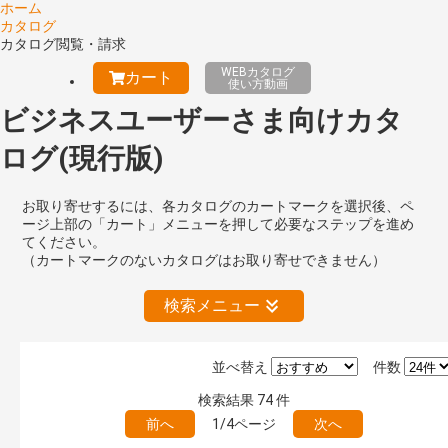
ホーム
カタログ
カタログ閲覧・請求
WEBカタログ
カート
使い方動画
ビジネスユーザーさま向けカタ
ログ(現行版)
お取り寄せするには、各カタログのカートマークを選択後、ペ
ージ上部の「カート」メニューを押して必要なステップを進め
てください。
（カートマークのないカタログはお取り寄せできません）
検索メニュー
並べ替え
件数
絞り込みの解除
検索結果
74
件
前へ
1/4ページ
次へ