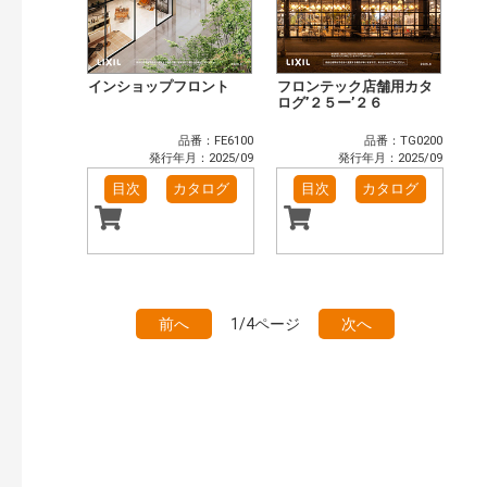
インショップフロント
フロンテック店舗用カタ
ログ’２５ー’２６
品番：FE6100
品番：TG0200
発行年月：2025/09
発行年月：2025/09
目次
カタログ
目次
カタログ
前へ
1/4ページ
次へ