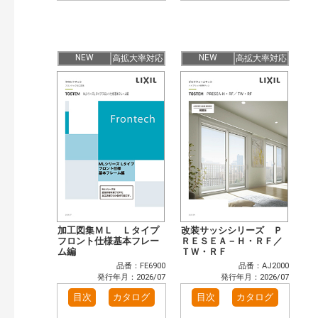
NEW
NEW
高拡大率対応
高拡大率対応
加工図集ＭＬ Ｌタイプ
改装サッシシリーズ Ｐ
フロント仕様基本フレー
ＲＥＳＥＡ－Ｈ・ＲＦ／
ム編
ＴＷ・ＲＦ
品番：FE6900
品番：AJ2000
発行年月：2026/07
発行年月：2026/07
目次
カタログ
目次
カタログ