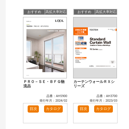
公開情報
現行版
旧版（WEBカタログ）
おすすめ
高拡大率対応
おすすめ
高拡大率対応
キーワード検索（あいまい）
検 索
目次も検索
おすすめハッシュタグ
カタログ一覧＆使い方（1）
カテゴリー
窓・シャッター（102）
玄関ドア・引戸（39）
インテリア建材（48）
エクステリア（123）
タイル建材（36）
水まわり（6）
ＰＲＯ－ＳＥ・ＢＦＧ物
カーテンウォールＲＸシ
キッチン（37）
流品
浴室（47）
リーズ
洗面化粧室（31）
トイレ（60）
品番：AH5900
品番：AH3700
小型電気温水器（11）
水栓金具（46）
発行年月：2024/02
発行年月：2023/03
太陽光発電・屋根・外壁（90）
高性能住宅工法（55）
目次
カタログ
目次
カタログ
ビル・マンション・店舗（74）
各種施設用設備機器（8）
その他（41）