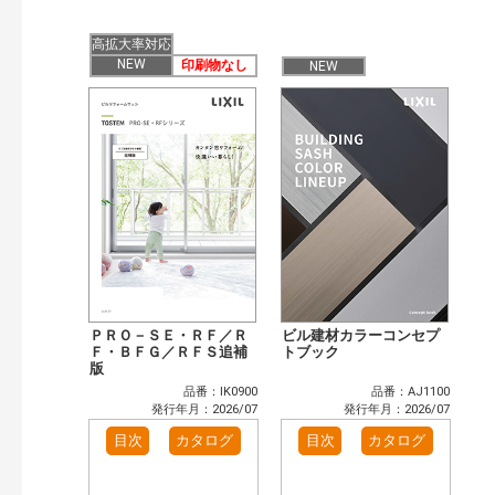
発行年で検索
開始年:
高拡大率対応
終了年:
NEW
印刷物なし
NEW
検索
ＰＲＯ－ＳＥ・ＲＦ／Ｒ
ビル建材カラーコンセプ
Ｆ・ＢＦＧ／ＲＦＳ追補
トブック
版
品番：IK0900
品番：AJ1100
発行年月：2026/07
発行年月：2026/07
目次
カタログ
目次
カタログ