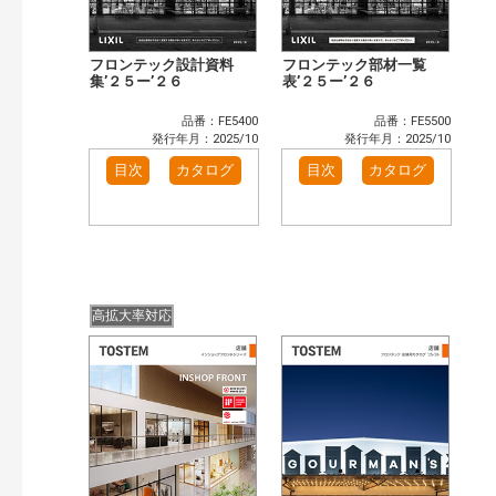
フロンテック設計資料
フロンテック部材一覧
集’２５ー’２６
表’２５ー’２６
品番：FE5400
品番：FE5500
発行年月：2025/10
発行年月：2025/10
目次
カタログ
目次
カタログ
高拡大率対応