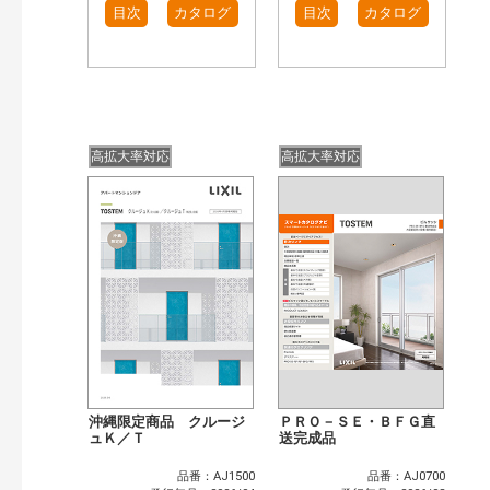
目次
カタログ
目次
カタログ
高拡大率対応
高拡大率対応
沖縄限定商品 クルージ
ＰＲＯ－ＳＥ・ＢＦＧ直
ュＫ／Ｔ
送完成品
品番：AJ1500
品番：AJ0700