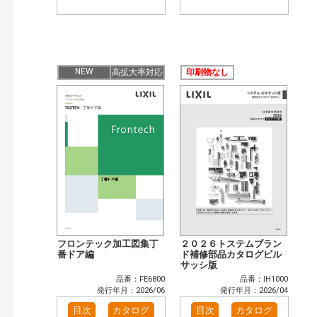
NEW
高拡大率対応
印刷物なし
フロンテック加工図集丁
２０２６トステムブラン
番ドア編
ド補修部品カタログビル
サッシ版
品番：FE6800
品番：IH1000
発行年月：2026/06
発行年月：2026/04
目次
カタログ
目次
カタログ