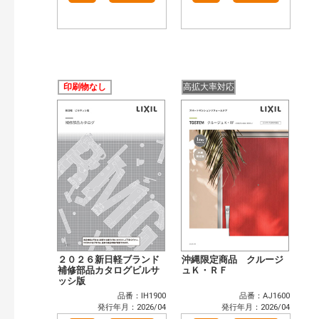
印刷物なし
高拡大率対応
２０２６新日軽ブランド
沖縄限定商品 クルージ
補修部品カタログビルサ
ュＫ・ＲＦ
ッシ版
品番：IH1900
品番：AJ1600
発行年月：2026/04
発行年月：2026/04