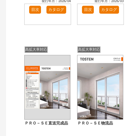
発行年月：2026/04
発行年月：2026/03
目次
カタログ
目次
カタログ
高拡大率対応
高拡大率対応
ＰＲＯ－ＳＥ直送完成品
ＰＲＯ－ＳＥ物流品