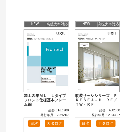
NEW
NEW
高拡大率対応
高拡大率対応
加工図集ＭＬ Ｌタイプ
改装サッシシリーズ Ｐ
フロント仕様基本フレー
ＲＥＳＥＡ－Ｈ・ＲＦ／
ム編
ＴＷ・ＲＦ
品番：FE6900
品番：AJ2000
発行年月：2026/07
発行年月：2026/07
目次
カタログ
目次
カタログ