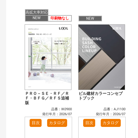
発行年で検索
開始年:
高拡大率対応
終了年:
NEW
印刷物なし
NEW
検索
ＰＲＯ－ＳＥ・ＲＦ／Ｒ
ビル建材カラーコンセプ
Ｆ・ＢＦＧ／ＲＦＳ追補
トブック
版
品番：IK0900
品番：AJ1100
発行年月：2026/07
発行年月：2026/07
目次
カタログ
目次
カタログ