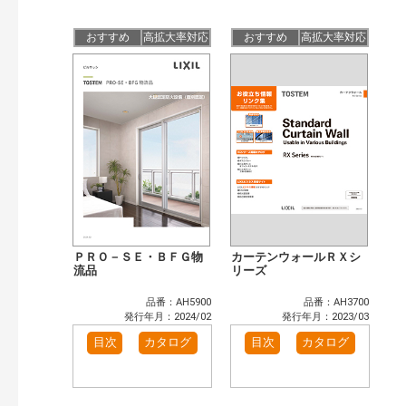
公開情報
現行版
旧版（WEBカタログ）
おすすめ
高拡大率対応
おすすめ
高拡大率対応
キーワード検索（あいまい）
検 索
目次も検索
おすすめハッシュタグ
カタログ一覧＆使い方（1）
カテゴリー
窓・シャッター（102）
玄関ドア・引戸（39）
インテリア建材（48）
エクステリア（123）
タイル建材（36）
水まわり（6）
ＰＲＯ－ＳＥ・ＢＦＧ物
カーテンウォールＲＸシ
キッチン（37）
流品
浴室（47）
リーズ
洗面化粧室（31）
トイレ（60）
品番：AH5900
品番：AH3700
小型電気温水器（11）
水栓金具（46）
発行年月：2024/02
発行年月：2023/03
太陽光発電・屋根・外壁（90）
高性能住宅工法（55）
目次
カタログ
目次
カタログ
ビル・マンション・店舗（74）
各種施設用設備機器（8）
その他（41）