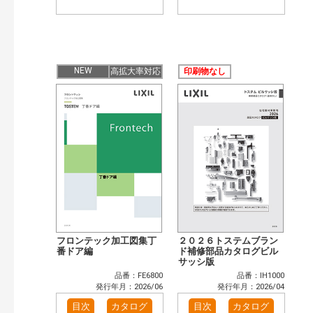
NEW
高拡大率対応
印刷物なし
フロンテック加工図集丁
２０２６トステムブラン
番ドア編
ド補修部品カタログビル
サッシ版
品番：FE6800
品番：IH1000
発行年月：2026/06
発行年月：2026/04
目次
カタログ
目次
カタログ