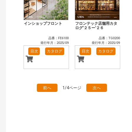
インショップフロント
フロンテック店舗用カタ
ログ’２５ー’２６
品番：FE6100
品番：TG0200
発行年月：2025/09
発行年月：2025/09
目次
カタログ
目次
カタログ
前へ
1/4ページ
次へ