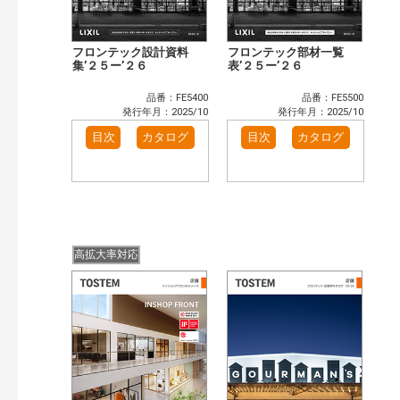
フロンテック設計資料
フロンテック部材一覧
集’２５ー’２６
表’２５ー’２６
品番：FE5400
品番：FE5500
発行年月：2025/10
発行年月：2025/10
目次
カタログ
目次
カタログ
高拡大率対応