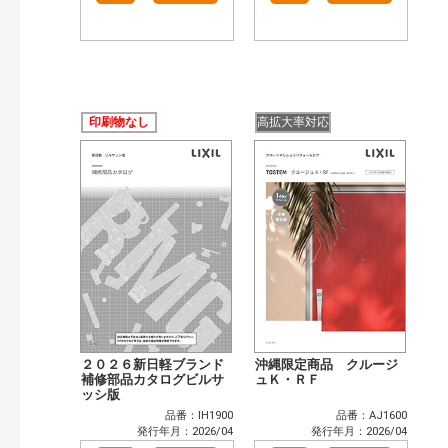
印刷物なし
高拡大率対応
２０２６新日軽ブランド
沖縄限定商品 クルージ
補修部品カタログビルサ
ュＫ・ＲＦ
ッシ版
品番：IH1900
品番：AJ1600
発行年月：2026/04
発行年月：2026/04