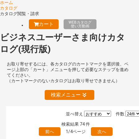
ホーム
カタログ
カタログ閲覧・請求
WEBカタログ
カート
使い方動画
ビジネスユーザーさま向けカタ
ログ(現行版)
お取り寄せするには、各カタログのカートマークを選択後、ペ
ージ上部の「カート」メニューを押して必要なステップを進め
てください。
（カートマークのないカタログはお取り寄せできません）
検索メニュー
並べ替え
件数
絞り込みの解除
検索結果
74
件
前へ
1/4ページ
次へ