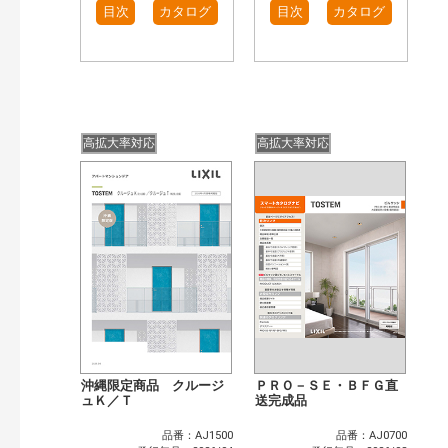
目次
カタログ
目次
カタログ
高拡大率対応
高拡大率対応
沖縄限定商品 クルージ
ＰＲＯ－ＳＥ・ＢＦＧ直
ュＫ／Ｔ
送完成品
品番：AJ1500
品番：AJ0700