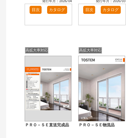
発行年月：2026/04
発行年月：2026/03
目次
カタログ
目次
カタログ
高拡大率対応
高拡大率対応
ＰＲＯ－ＳＥ直送完成品
ＰＲＯ－ＳＥ物流品