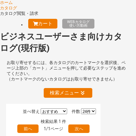
ホーム
カタログ
カタログ閲覧・請求
WEBカタログ
カート
使い方動画
ビジネスユーザーさま向けカタ
ログ(現行版)
お取り寄せするには、各カタログのカートマークを選択後、ペ
ージ上部の「カート」メニューを押して必要なステップを進め
てください。
（カートマークのないカタログはお取り寄せできません）
検索メニュー
並べ替え
件数
絞り込みの解除
検索結果
1
件
前へ
1/1ページ
次へ