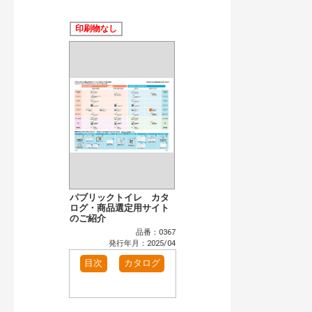
公開情報
現行版
旧版（WEBカタログ）
印刷物なし
キーワード検索（あいまい）
検 索
目次も検索
おすすめハッシュタグ
カタログ一覧＆使い方（1）
カテゴリー
窓・シャッター（1）
インテリア建材（1）
エクステリア（1）
タイル建材（1）
水まわり（2）
洗面化粧室（1）
パブリックトイレ カタ
トイレ（2）
ログ・商品選定用サイト
水栓金具（1）
のご紹介
ビル・マンション・店舗（1）
各種施設用設備機器（1）
品番：0367
発行年月：2025/04
発行年で検索
目次
カタログ
開始年:
終了年:
検索