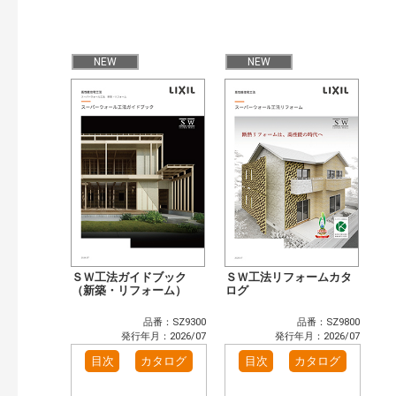
発行年で検索
開始年:
NEW
NEW
終了年:
検索
ＳＷ工法ガイドブック
ＳＷ工法リフォームカタ
（新築・リフォーム）
ログ
品番：SZ9300
品番：SZ9800
発行年月：2026/07
発行年月：2026/07
目次
カタログ
目次
カタログ