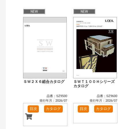
公開情報
現行版
旧版（WEBカタログ）
NEW
NEW
キーワード検索（あいまい）
検 索
目次も検索
おすすめハッシュタグ
まずはここから（3）
リフォームおすすめ（4）
省エネ住宅関連（4）
補助金・優遇制度を知る（2）
カテゴリー
窓・シャッター（102）
玄関ドア・引戸（39）
インテリア建材（48）
エクステリア（123）
ＳＷ２Ｘ６総合カタログ
ＳＷＴ１００Ｈシリーズ
タイル建材（36）
水まわり（6）
カタログ
キッチン（37）
浴室（47）
品番：SZ9500
品番：SZ9600
洗面化粧室（31）
トイレ（60）
発行年月：2026/07
発行年月：2026/07
小型電気温水器（11）
水栓金具（46）
目次
カタログ
目次
カタログ
太陽光発電・屋根・外壁（90）
高性能住宅工法（55）
ビル・マンション・店舗（74）
各種施設用設備機器（8）
その他（41）