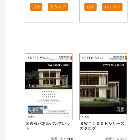
目次
カタログ
目次
カタログ
ＳＷＧパネルパンフレッ
ＳＷＴ１００Ｈシリーズ
ト
カタログ
品番：SZ6900
品番：SZ5800