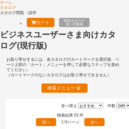
ホーム
カタログ
カタログ閲覧・請求
WEBカタログ
カート
使い方動画
ビジネスユーザーさま向けカタ
ログ(現行版)
お取り寄せするには、各カタログのカートマークを選択後、ペ
ージ上部の「カート」メニューを押して必要なステップを進め
てください。
（カートマークのないカタログはお取り寄せできません）
検索メニュー
並べ替え
件数
絞り込みの解除
検索結果
55
件
前へ
1/3ページ
次へ