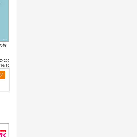
のお
4200
6/10
グ