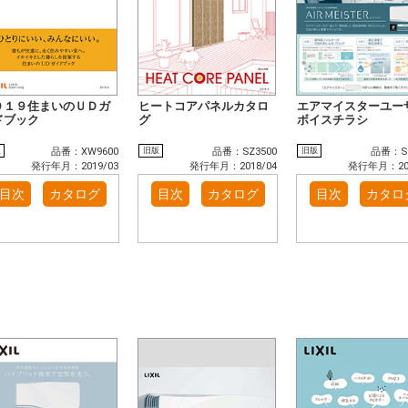
０１９住まいのＵＤガ
ヒートコアパネルカタロ
エアマイスターユー
ドブック
グ
ボイスチラシ
版
旧版
旧版
品番：XW9600
品番：SZ3500
品番：SZ
発行年月：2019/03
発行年月：2018/04
発行年月：201
目次
カタログ
目次
カタログ
目次
カタロ