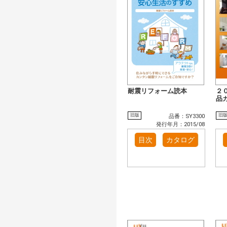
耐震リフォーム読本
２
品
旧版
旧
品番：SY3300
発行年月：2015/08
目次
カタログ