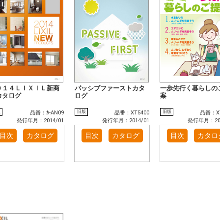
０１４ＬＩＸＩＬ新商
パッシブファーストカタ
一歩先行く暮らしの
カタログ
ログ
案
版
旧版
旧版
品番：ｶ-AN09
品番：XT5400
品番：XT
発行年月：2014/01
発行年月：2014/01
発行年月：201
目次
カタログ
目次
カタログ
目次
カタロ