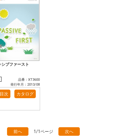
ッシブファースト
版
品番：XT3600
発行年月：2013/08
目次
カタログ
前へ
1/1ページ
次へ