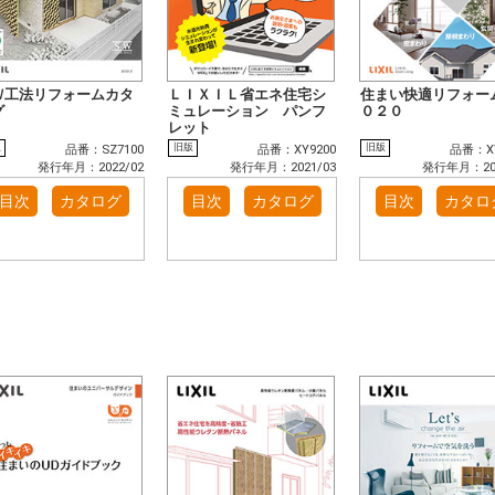
Ｗ工法リフォームカタ
ＬＩＸＩＬ省エネ住宅シ
住まい快適リフォー
グ
ミュレーション パンフ
０２０
レット
版
旧版
旧版
品番：SZ7100
品番：XY9200
品番：XY
発行年月：2022/02
発行年月：2021/03
発行年月：202
目次
カタログ
目次
カタログ
目次
カタロ