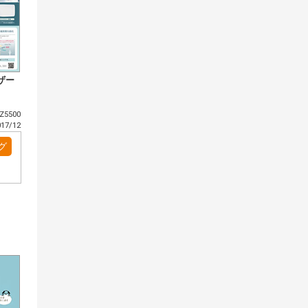
ザー
5500
7/12
グ