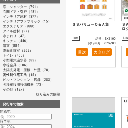
窓・シャッター（791）
玄関ドア・引戸（481）
インテリア建材（377）
インテリアファブリック（15）
ＳＳバリューＱ＆Ａ集
Ｓ
エクステリア（889）
ロ
タイル建材（97）
水まわり（47）
旧版
旧
品番：SX6100
キッチン（446）
発行年月：2024/03
浴室（554）
洗面化粧室（262）
目次
カタログ
トイレ（405）
小型電気温水器（83）
水栓金具（186）
太陽光発電・屋根・外壁（78）
高性能住宅工法（18）
ビル・マンション・店舗（283）
各種施設用設備機器（73）
その他（127）
絞り込みの解除
発行年で検索
開始年:
終了年: