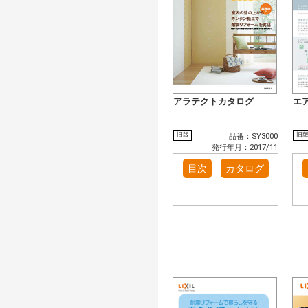
アラテクトカタログ
エ
旧版
旧
品番：SY3000
発行年月：2017/11
目次
カタログ