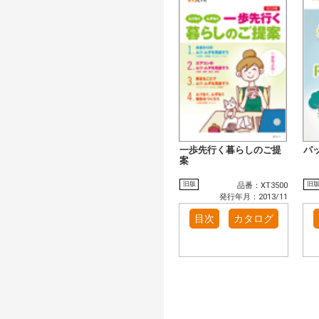
一歩先行く暮らしのご提
パ
案
旧版
旧
品番：XT3500
発行年月：2013/11
目次
カタログ