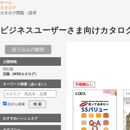
ホーム
カタログ
カタログ閲覧・請求
ビジネスユーザーさま向けカタロ
絞り込みの解除
公開情報
現行版
旧版（WEBカタログ）
キーワード検索（あいまい）
印刷物なし
検 索
目次も検索
おすすめハッシュタグ
カテゴリー