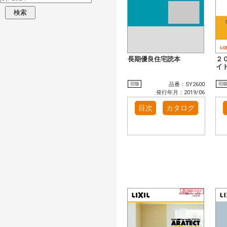
検索
長期優良住宅読本
２
イ
旧版
旧
品番：SY2600
発行年月：2019/06
目次
カタログ