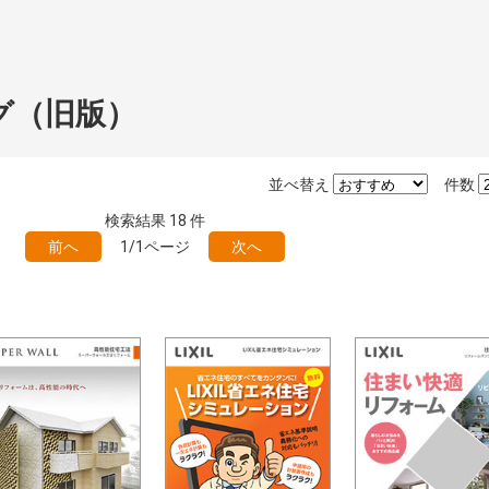
グ（旧版）
並べ替え
件数
検索結果
18
件
前へ
1/1ページ
次へ