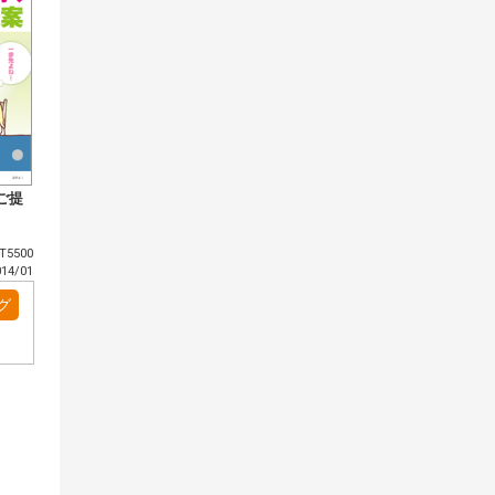
ご提
5500
4/01
グ