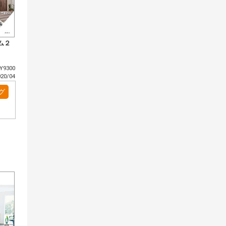
ム２
9300
0/04
グ