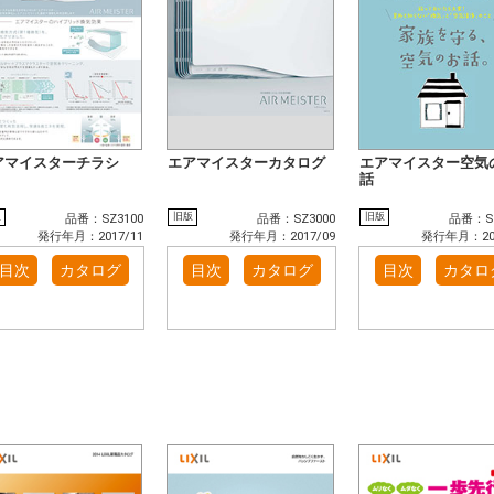
アマイスターチラシ
エアマイスターカタログ
エアマイスター空気
話
版
旧版
旧版
品番：SZ3100
品番：SZ3000
品番：SZ
発行年月：2017/11
発行年月：2017/09
発行年月：201
目次
カタログ
目次
カタログ
目次
カタロ