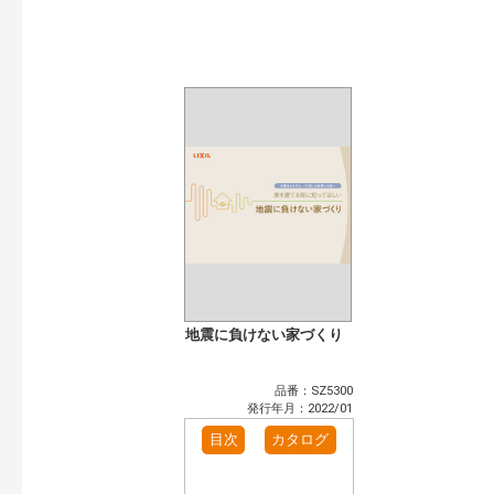
開始年:
終了年:
検索
地震に負けない家づくり
品番：SZ5300
発行年月：2022/01
目次
カタログ