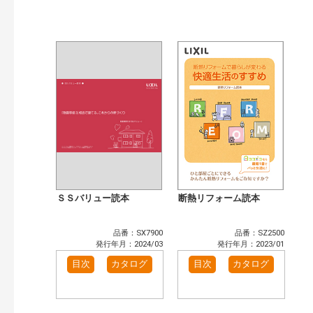
公開情報
現行版
旧版（WEBカタログ）
キーワード検索（あいまい）
検 索
目次も検索
おすすめハッシュタグ
まずはここから（3）
リフォームおすすめ（4）
省エネ住宅関連（4）
補助金・優遇制度を知る（2）
カテゴリー
窓・シャッター（4）
玄関ドア・引戸（7）
インテリア建材（7）
エクステリア（3）
ＳＳバリュー読本
断熱リフォーム読本
タイル建材（4）
キッチン（2）
浴室（5）
洗面化粧室（6）
品番：SX7900
品番：SZ2500
トイレ（3）
小型電気温水器（1）
発行年月：2024/03
発行年月：2023/01
水栓金具（3）
太陽光発電・屋根・外壁（1）
目次
カタログ
目次
カタログ
高性能住宅工法（3）
その他（2）
発行年で検索