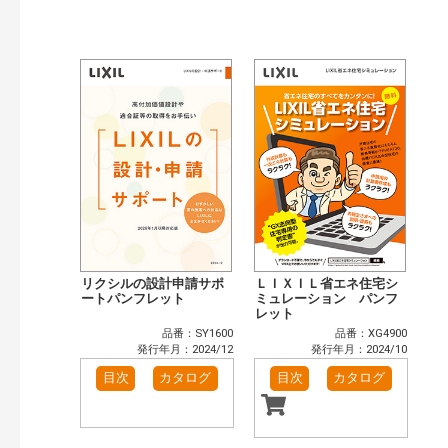
公開情報
現行版
旧版（WEBカタログ）
キーワード検索（あいまい）
検 索
目次も検索
おすすめハッシュタグ
まずはここから（3）
リフォームおすすめ（4）
省エネ住宅関連（4）
補助金・優遇制度を知る（2）
カテゴリー
窓・シャッター（3）
玄関ドア・引戸（2）
インテリア建材（1）
エクステリア（1）
リクシルの設計申請サポ
ＬＩＸＩＬ省エネ住宅シ
キッチン（1）
ートパンフレット
浴室（1）
ミュレーション パンフ
レット
洗面化粧室（1）
トイレ（1）
品番：SY1600
品番：XG4900
小型電気温水器（1）
太陽光発電・屋根・外壁（4）
発行年月：2024/12
発行年月：2024/10
高性能住宅工法（4）
その他（5）
目次
カタログ
目次
カタログ
発行年で検索
開始年:
終了年: