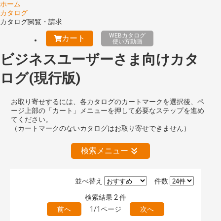
ホーム
カタログ
カタログ閲覧・請求
WEBカタログ
カート
使い方動画
ビジネスユーザーさま向けカタ
ログ(現行版)
お取り寄せするには、各カタログのカートマークを選択後、ペ
ージ上部の「カート」メニューを押して必要なステップを進め
てください。
（カートマークのないカタログはお取り寄せできません）
検索メニュー
並べ替え
件数
絞り込みの解除
検索結果
2
件
前へ
1/1ページ
次へ