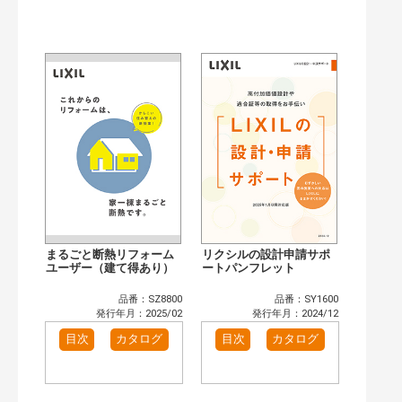
公開情報
現行版
旧版（WEBカタログ）
キーワード検索（あいまい）
検 索
目次も検索
おすすめハッシュタグ
まずはここから（3）
リフォームおすすめ（4）
省エネ住宅関連（4）
補助金・優遇制度を知る（2）
カテゴリー
窓・シャッター（2）
玄関ドア・引戸（2）
インテリア建材（2）
エクステリア（2）
まるごと断熱リフォーム
リクシルの設計申請サポ
キッチン（2）
ユーザー（建て得あり）
浴室（2）
ートパンフレット
洗面化粧室（1）
トイレ（2）
品番：SZ8800
品番：SY1600
小型電気温水器（1）
水栓金具（1）
発行年月：2025/02
発行年月：2024/12
高性能住宅工法（2）
その他（1）
目次
カタログ
目次
カタログ
発行年で検索
開始年:
終了年: