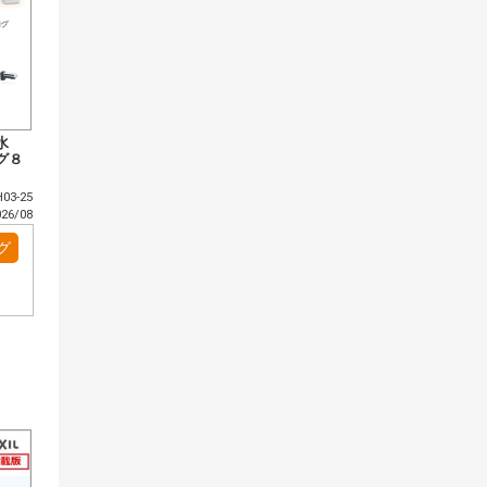
水
グ８
03-25
6/08
グ