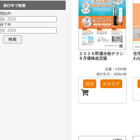
発行年で検索
開始年:
終了年:
検索
２０２６即湯水栓チラシ
住
８月価格改定版
わ
品番：ﾖ-EH08
発行年月：2026/08
目次
カタログ