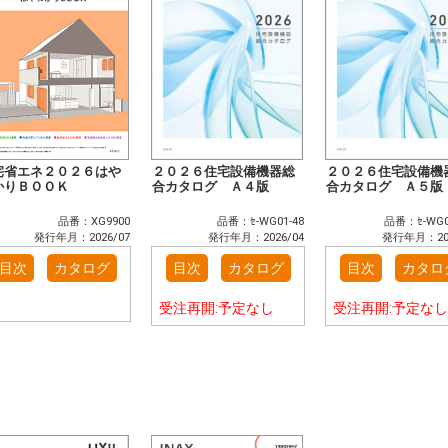
宅省エネ２０２６はや
２０２６住宅設備機器総
２０２６住宅設備機
かりＢＯＯＫ
合カタログ Ａ４版
合カタログ Ａ５版
品番：XG9900
品番：ｾ-WG01-48
品番：ｾ-WG0
発行年月：2026/07
発行年月：2026/04
発行年月：202
目次
カタログ
目次
カタログ
目次
カタロ
受注再開:予定なし
受注再開:予定なし