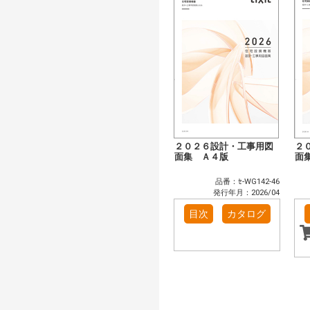
２０２６設計・工事用図
２
面集 Ａ４版
面
品番：ｾ-WG142-46
発行年月：2026/04
目次
カタログ