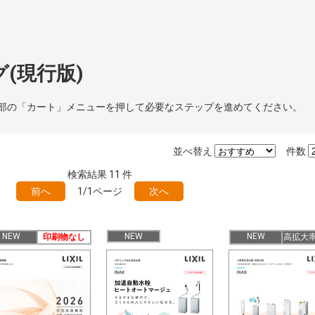
(現行版)
部の「カート」メニューを押して必要なステップを進めてください。
並べ替え
件数
検索結果
11
件
前へ
1/1ページ
次へ
NEW
NEW
NEW
印刷物なし
高拡大