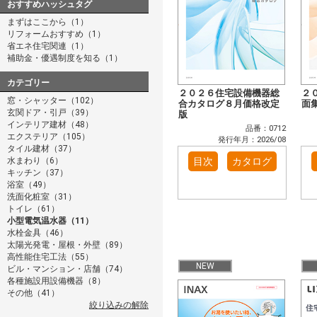
おすすめハッシュタグ
まずはここから（1）
リフォームおすすめ（1）
省エネ住宅関連（1）
補助金・優遇制度を知る（1）
カテゴリー
２０２６住宅設備機器総
２
窓・シャッター（102）
合カタログ８月価格改定
面
玄関ドア・引戸（39）
版
インテリア建材（48）
品番：0712
エクステリア（105）
発行年月：2026/08
タイル建材（37）
水まわり（6）
目次
カタログ
キッチン（37）
浴室（49）
洗面化粧室（31）
トイレ（61）
小型電気温水器（11）
水栓金具（46）
太陽光発電・屋根・外壁（89）
高性能住宅工法（55）
NEW
ビル・マンション・店舗（74）
各種施設用設備機器（8）
その他（41）
絞り込みの解除