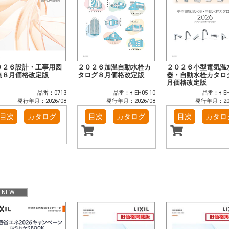
０２６設計・工事用図
２０２６加温自動水栓カ
２０２６小型電気温
集８月価格改定版
タログ８月価格改定版
器・自動水栓カタロ
月価格改定版
品番：0713
品番：ﾖ-EH05-10
品番：ﾖ-EH
発行年月：2026/08
発行年月：2026/08
発行年月：202
目次
カタログ
目次
カタログ
目次
カタロ
NEW