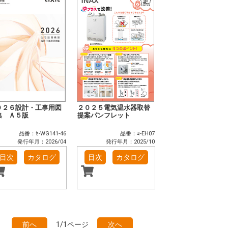
０２６設計・工事用図
２０２５電気温水器取替
集 Ａ５版
提案パンフレット
品番：ｾ-WG141-46
品番：ﾖ-EH07
発行年月：2026/04
発行年月：2025/10
目次
カタログ
目次
カタログ
前へ
1/1ページ
次へ