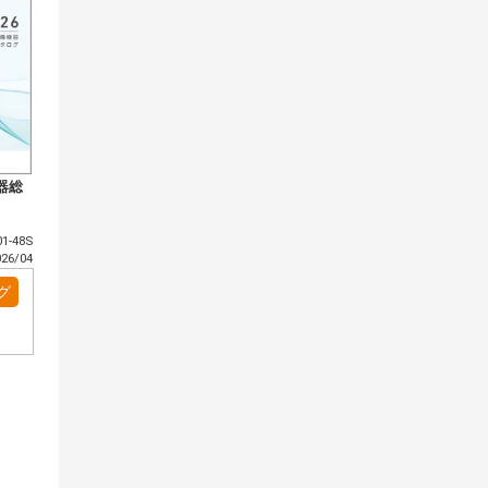
器総
1-48S
6/04
グ