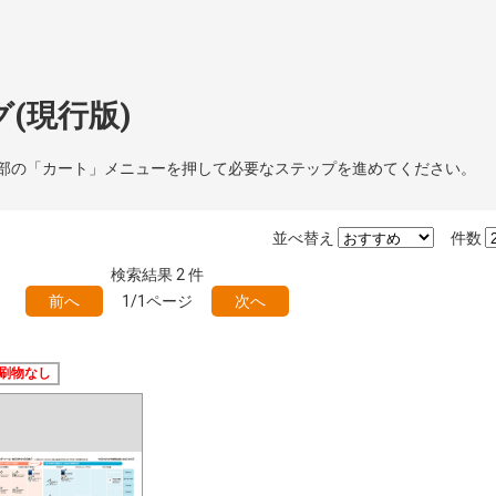
(現行版)
部の「カート」メニューを押して必要なステップを進めてください。
並べ替え
件数
検索結果
2
件
前へ
1/1ページ
次へ
刷物なし