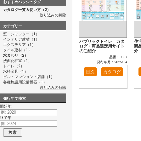
おすすめハッシュタグ
カタログ一覧＆使い方（2）
絞り込みの解除
カテゴリー
窓・シャッター（1）
インテリア建材（1）
パブリックトイレ カタ
住
エクステリア（1）
ログ・商品選定用サイト
商
タイル建材（1）
のご紹介
介
水まわり（2）
品番：0367
洗面化粧室（1）
発行年月：2025/04
トイレ（2）
水栓金具（1）
目次
カタログ
ビル・マンション・店舗（1）
各種施設用設備機器（1）
絞り込みの解除
発行年で検索
開始年:
終了年:
検索