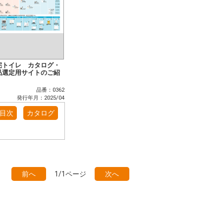
宅トイレ カタログ・
品選定用サイトのご紹
品番：0362
発行年月：2025/04
目次
カタログ
前へ
1/1ページ
次へ