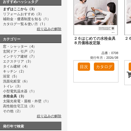
おすすめハッシュタグ
まずはここから（3）
リフォームおすすめ（3）
補助金・優遇制度を知る（1）
カタログ一覧＆使い方（1）
絞り込みの解除
２６はじめての水栓金具
２
カテゴリー
８月価格改定版
窓・シャッター（4）
玄関ドア・引戸（7）
品番：0708
インテリア建材（7）
発行年月：2026/08
エクステリア（3）
タイル建材（4）
目次
カタログ
キッチン（2）
浴室（5）
洗面化粧室（6）
トイレ（3）
小型電気温水器（1）
水栓金具（3）
太陽光発電・屋根・外壁（1）
高性能住宅工法（3）
その他（2）
絞り込みの解除
発行年で検索