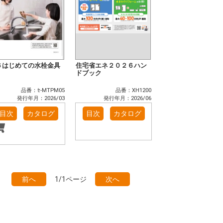
６はじめての水栓金具
住宅省エネ２０２６ハン
ドブック
品番：ｾ-MTPM05
品番：XH1200
発行年月：2026/03
発行年月：2026/06
目次
カタログ
目次
カタログ
前へ
1/1ページ
次へ