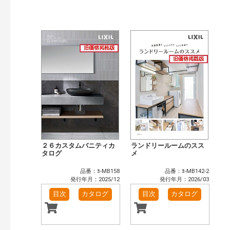
公開情報
現行版
旧版（WEBカタログ）
キーワード検索（あいまい）
検 索
目次も検索
おすすめハッシュタグ
まずはここから（6）
施工イメージ・アイデア集（4）
リフォームおすすめ（6）
省エネ住宅関連（1）
補助金・優遇制度を知る（1）
カタログ一覧＆使い方（1）
カテゴリー
窓・シャッター（4）
玄関ドア・引戸（7）
２６カスタムバニティカ
ランドリールームのスス
インテリア建材（7）
タログ
エクステリア（3）
メ
タイル建材（4）
キッチン（2）
品番：ﾖ-MB158
品番：ﾖ-MB142-2
浴室（5）
洗面化粧室（6）
発行年月：2025/12
発行年月：2026/03
トイレ（3）
小型電気温水器（1）
目次
カタログ
目次
カタログ
水栓金具（3）
太陽光発電・屋根・外壁（1）
高性能住宅工法（3）
その他（2）