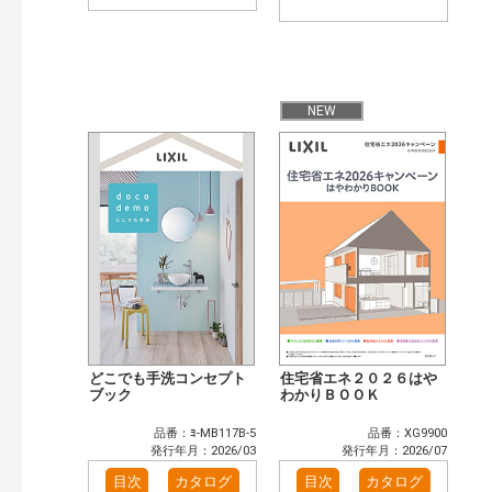
NEW
どこでも手洗コンセプト
住宅省エネ２０２６はや
ブック
わかりＢＯＯＫ
品番：ﾖ-MB117B-5
品番：XG9900
発行年月：2026/03
発行年月：2026/07
目次
カタログ
目次
カタログ