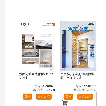
発行年で検索
開始年:
終了年:
検索
洗面化粧台造作材パンフ
ここが、わたしの洗面空
レット
間 ｖｏｌ．３
品番：ﾖ-MB137-3
品番：ﾖ-MB116-3
発行年月：2025/01
発行年月：2026/03
目次
カタログ
目次
カタログ