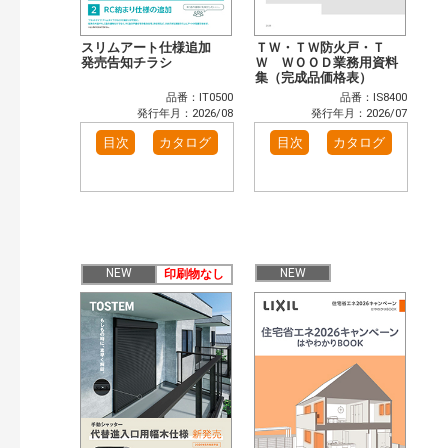
スリムアート仕様追加
ＴＷ・ＴＷ防火戸・Ｔ
発売告知チラシ
Ｗ ＷＯＯＤ業務用資料
集（完成品価格表）
品番：IT0500
品番：IS8400
発行年月：2026/08
発行年月：2026/07
目次
カタログ
目次
カタログ
NEW
NEW
印刷物なし