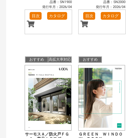
品番：SN1900
品番：SN2000
発行年月：2026/04
発行年月：2026/04
目次
カタログ
目次
カタログ
おすすめ
高拡大率対応
おすすめ
サーモスＡ／防火戸ＦＧ
ＧＲＥＥＮ ＷＩＮＤＯ