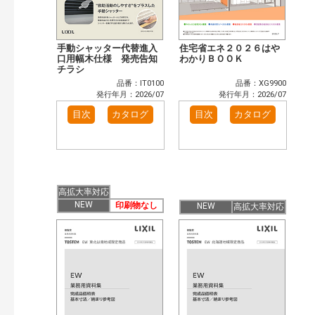
手動シャッター代替進入
住宅省エネ２０２６はや
口用幅木仕様 発売告知
わかりＢＯＯＫ
チラシ
品番：IT0100
品番：XG9900
発行年月：2026/07
発行年月：2026/07
目次
カタログ
目次
カタログ
高拡大率対応
NEW
印刷物なし
NEW
高拡大率対応