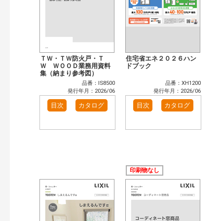
ＴＷ・ＴＷ防火戸・Ｔ
住宅省エネ２０２６ハン
Ｗ ＷＯＯＤ業務用資料
ドブック
集（納まり参考図）
品番：IS8500
品番：XH1200
発行年月：2026/06
発行年月：2026/06
目次
カタログ
目次
カタログ
印刷物なし