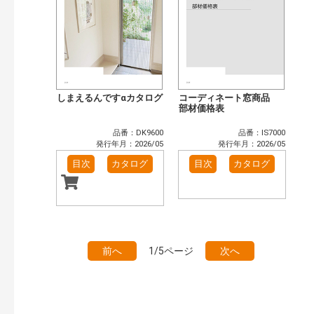
しまえるんですαカタログ
コーディネート窓商品
部材価格表
品番：DK9600
品番：IS7000
発行年月：2026/05
発行年月：2026/05
目次
カタログ
目次
カタログ
前へ
1/5ページ
次へ