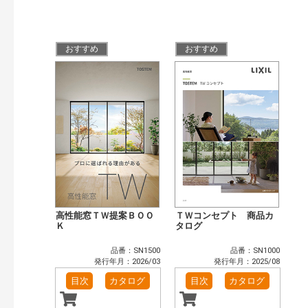
その他（41）
発行年で検索
おすすめ
おすすめ
開始年:
終了年:
検索
高性能窓ＴＷ提案ＢＯＯ
ＴＷコンセプト 商品カ
Ｋ
タログ
品番：SN1500
品番：SN1000
発行年月：2026/03
発行年月：2025/08
目次
カタログ
目次
カタログ