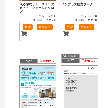
入る隙なしＬＩＸＩＬの
インプラス提案ブック
窓ドアリフォームカタロ
グ
品番：SN0900
品番：XH3900
発行年月：2025/09
発行年月：2026/08
目次
カタログ
目次
カタログ
高拡大率対応
NEW
印刷物なし
NEW
印刷物なし