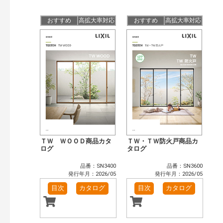
公開情報
現行版
旧版（WEBカタログ）
おすすめ
高拡大率対応
おすすめ
高拡大率対応
キーワード検索（あいまい）
検 索
目次も検索
おすすめハッシュタグ
まずはここから（4）
施工イメージ・アイデア集（1）
リフォームおすすめ（14）
省エネ住宅関連（3）
補助金・優遇制度を知る（2）
カタログ一覧＆使い方（1）
カテゴリー
窓・シャッター（102）
玄関ドア・引戸（39）
ＴＷ ＷＯＯＤ商品カタ
ＴＷ・ＴＷ防火戸商品カ
インテリア建材（48）
ログ
エクステリア（123）
タログ
タイル建材（36）
水まわり（6）
品番：SN3400
品番：SN3600
キッチン（37）
浴室（47）
発行年月：2026/05
発行年月：2026/05
洗面化粧室（31）
トイレ（60）
目次
カタログ
目次
カタログ
小型電気温水器（11）
水栓金具（46）
太陽光発電・屋根・外壁（90）
高性能住宅工法（55）
ビル・マンション・店舗（74）
各種施設用設備機器（8）