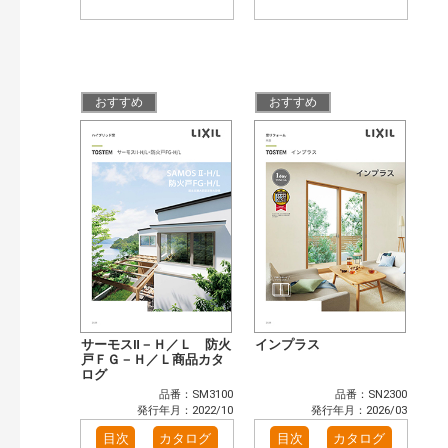
おすすめ
おすすめ
サーモスⅡ－Ｈ／Ｌ 防火
インプラス
戸ＦＧ－Ｈ／Ｌ商品カタ
ログ
品番：SM3100
品番：SN2300
発行年月：2022/10
発行年月：2026/03
目次
カタログ
目次
カタログ