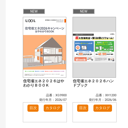
公開情報
現行版
旧版（WEBカタログ）
NEW
NEW
キーワード検索（あいまい）
検 索
目次も検索
おすすめハッシュタグ
まずはここから（4）
施工イメージ・アイデア集（1）
リフォームおすすめ（14）
省エネ住宅関連（3）
補助金・優遇制度を知る（2）
カタログ一覧＆使い方（1）
カテゴリー
窓・シャッター（4）
玄関ドア・引戸（7）
住宅省エネ２０２６はや
住宅省エネ２０２６ハン
インテリア建材（7）
わかりＢＯＯＫ
エクステリア（3）
ドブック
タイル建材（4）
キッチン（2）
品番：XG9900
品番：XH1200
浴室（5）
洗面化粧室（6）
発行年月：2026/07
発行年月：2026/06
トイレ（3）
小型電気温水器（1）
目次
カタログ
目次
カタログ
水栓金具（3）
太陽光発電・屋根・外壁（1）
高性能住宅工法（3）
その他（2）