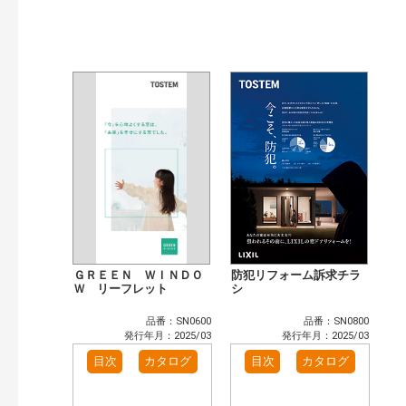
発行年で検索
開始年:
終了年:
検索
ＧＲＥＥＮ ＷＩＮＤＯ
防犯リフォーム訴求チラ
Ｗ リーフレット
シ
品番：SN0600
品番：SN0800
発行年月：2025/03
発行年月：2025/03
目次
カタログ
目次
カタログ