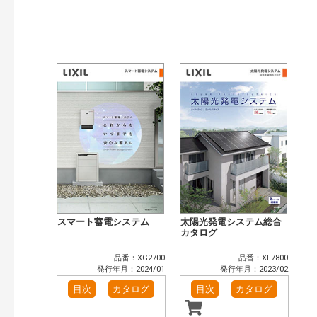
検索
スマート蓄電システム
太陽光発電システム総合
カタログ
品番：XG2700
品番：XF7800
発行年月：2024/01
発行年月：2023/02
目次
カタログ
目次
カタログ