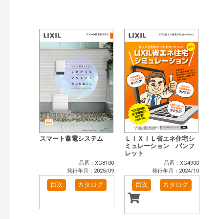
公開情報
現行版
旧版（WEBカタログ）
キーワード検索（あいまい）
検 索
目次も検索
おすすめハッシュタグ
まずはここから（1）
施工イメージ・アイデア集（1）
リフォームおすすめ（5）
省エネ住宅関連（4）
カテゴリー
窓・シャッター（3）
玄関ドア・引戸（2）
インテリア建材（1）
エクステリア（1）
スマート蓄電システム
ＬＩＸＩＬ省エネ住宅シ
キッチン（1）
浴室（1）
ミュレーション パンフ
レット
洗面化粧室（1）
トイレ（1）
品番：XG8100
品番：XG4900
小型電気温水器（1）
太陽光発電・屋根・外壁（4）
発行年月：2025/09
発行年月：2024/10
高性能住宅工法（4）
その他（5）
目次
カタログ
目次
カタログ
発行年で検索
開始年:
終了年: