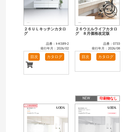
２６ＵＬキッチンカタロ
２６ウエルライフカタロ
グ
グ ８月価格改定版
品番：ﾖ-KS89-2
品番：0733
発行年月：2026/02
発行年月：2026/08
目次
カタログ
目次
カタログ
NEW
印刷物なし