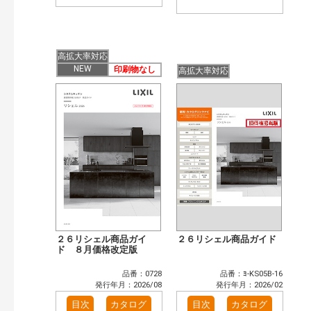
高拡大率対応
NEW
印刷物なし
高拡大率対応
２６リシェル商品ガイ
２６リシェル商品ガイド
ド ８月価格改定版
品番：0728
品番：ﾖ-KS05B-16
発行年月：2026/08
発行年月：2026/02
目次
カタログ
目次
カタログ