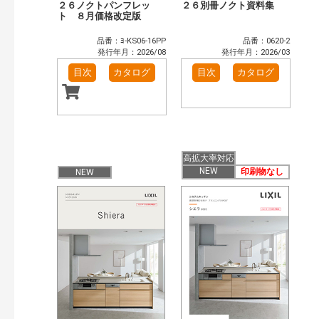
２６ノクトパンフレッ
２６別冊ノクト資料集
ト ８月価格改定版
品番：ﾖ-KS06-16PP
品番：0620-2
発行年月：2026/08
発行年月：2026/03
目次
カタログ
目次
カタログ
高拡大率対応
NEW
印刷物なし
NEW