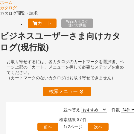
ホーム
カタログ
カタログ閲覧・請求
WEBカタログ
カート
使い方動画
ビジネスユーザーさま向けカタ
ログ(現行版)
お取り寄せするには、各カタログのカートマークを選択後、ペ
ージ上部の「カート」メニューを押して必要なステップを進め
てください。
（カートマークのないカタログはお取り寄せできません）
検索メニュー
並べ替え
件数
絞り込みの解除
検索結果
37
件
前へ
1/2ページ
次へ