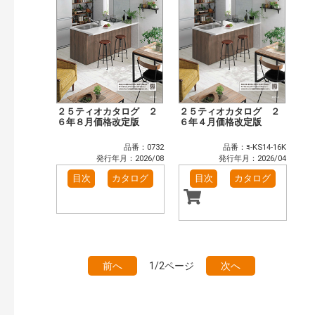
２５ティオカタログ ２
２５ティオカタログ ２
６年８月価格改定版
６年４月価格改定版
品番：0732
品番：ﾖ-KS14-16K
発行年月：2026/08
発行年月：2026/04
目次
カタログ
目次
カタログ
前へ
1/2ページ
次へ