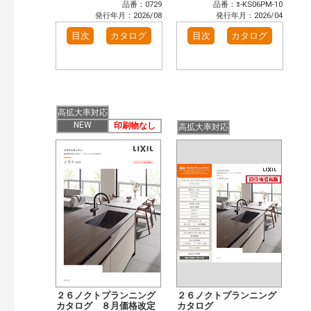
品番：0729
品番：ﾖ-KS06PM-10
発行年月：2026/08
発行年月：2026/04
目次
カタログ
目次
カタログ
高拡大率対応
NEW
印刷物なし
高拡大率対応
２６ノクトプランニング
２６ノクトプランニング
カタログ ８月価格改定
カタログ