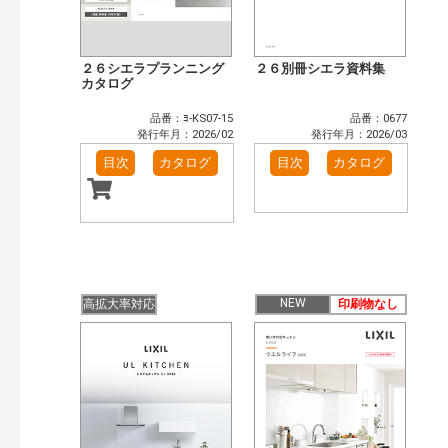
２６シエラプランニング
２６別冊シエラ資料集
カタログ
品番：ﾖ-KS07-15
品番：0677
発行年月：2026/02
発行年月：2026/03
目次
カタログ
目次
カタログ
NEW
高拡大率対応
印刷物なし