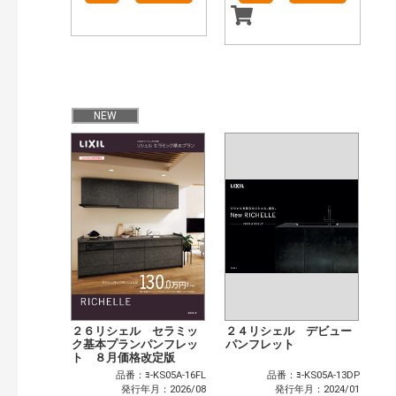
NEW
２６リシェル セラミッ
２４リシェル デビュー
ク基本プランパンフレッ
パンフレット
ト ８月価格改定版
品番：ﾖ-KS05A-16FL
品番：ﾖ-KS05A-13DP
発行年月：2026/08
発行年月：2024/01