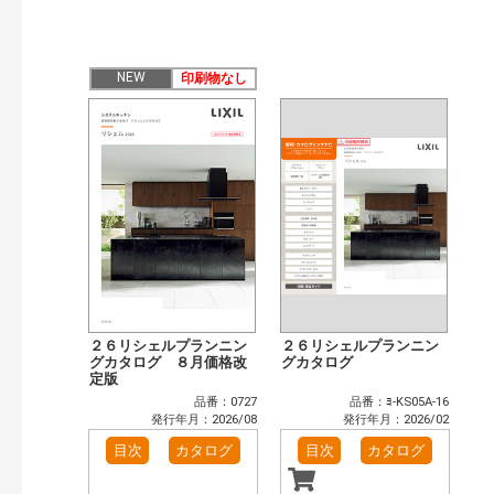
発行年で検索
開始年:
NEW
印刷物なし
終了年:
検索
２６リシェルプランニン
２６リシェルプランニン
グカタログ ８月価格改
グカタログ
定版
品番：0727
品番：ﾖ-KS05A-16
発行年月：2026/08
発行年月：2026/02
目次
カタログ
目次
カタログ