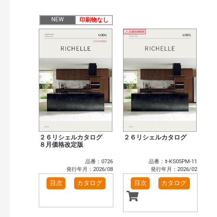
公開情報
現行版
旧版（WEBカタログ）
NEW
印刷物なし
キーワード検索（あいまい）
検 索
目次も検索
おすすめハッシュタグ
まずはここから（2）
リフォームおすすめ（5）
省エネ住宅関連（1）
補助金・優遇制度を知る（2）
カテゴリー
窓・シャッター（102）
玄関ドア・引戸（39）
インテリア建材（48）
エクステリア（123）
２６リシェルカタログ
２６リシェルカタログ
タイル建材（36）
８月価格改定版
水まわり（6）
キッチン（37）
浴室（47）
品番：0726
品番：ﾖ-KS05PM-11
洗面化粧室（31）
トイレ（60）
発行年月：2026/08
発行年月：2026/02
小型電気温水器（11）
水栓金具（46）
目次
カタログ
目次
カタログ
太陽光発電・屋根・外壁（90）
高性能住宅工法（55）
ビル・マンション・店舗（74）
各種施設用設備機器（8）
その他（41）