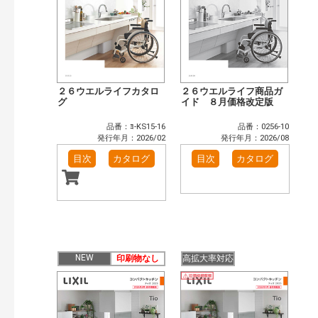
２６ウエルライフカタロ
２６ウエルライフ商品ガ
グ
イド ８月価格改定版
品番：ﾖ-KS15-16
品番：0256-10
発行年月：2026/02
発行年月：2026/08
目次
カタログ
目次
カタログ
NEW
印刷物なし
高拡大率対応