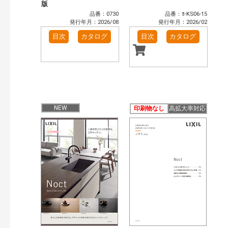
版
品番：0730
品番：ﾖ-KS06-15
発行年月：2026/08
発行年月：2026/02
目次
カタログ
目次
カタログ
NEW
印刷物なし
高拡大率対応