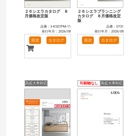
２６シエラカタログ ８
２６シエラプランニング
月価格改定版
カタログ ８月価格改定
版
品番：ﾖ-KS07PM-11
品番：0731
発行年月：2026/08
発行年月：2026/08
目次
カタログ
目次
カタログ
高拡大率対応
印刷物なし
高拡大率対応