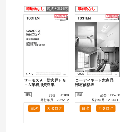
印刷物なし
高拡大率対応
印刷物なし
サーモスＡ・防火戸ＦＧ
コーディネート窓商品
－Ａ業務用資料集
部材価格表
旧版
旧版
品番：IS6100
品番：IS5700
発行年月：2025/12
発行年月：2025/11
目次
カタログ
目次
カタログ