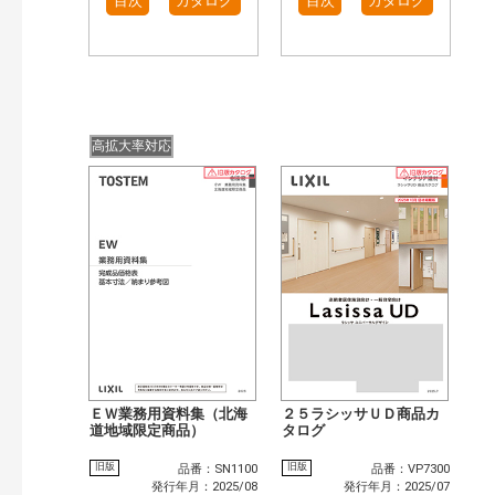
目次
カタログ
目次
カタログ
高拡大率対応
ＥＷ業務用資料集（北海
２５ラシッサＵＤ商品カ
道地域限定商品）
タログ
旧版
旧版
品番：SN1100
品番：VP7300
発行年月：2025/08
発行年月：2025/07