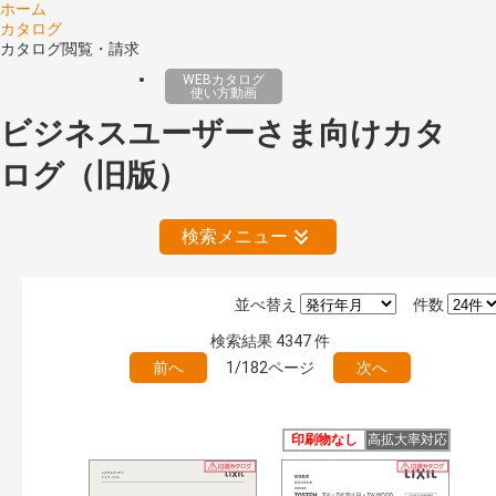
ホーム
カタログ
カタログ閲覧・請求
WEBカタログ
使い方動画
ビジネスユーザーさま向けカタ
ログ（旧版）
検索メニュー
並べ替え
件数
公開情報
検索結果
4347
件
現行版
旧版（WEBカタログ）
前へ
1/182ページ
次へ
キーワード検索（あいまい）
検 索
目次も検索
印刷物なし
高拡大率対応
おすすめハッシュタグ