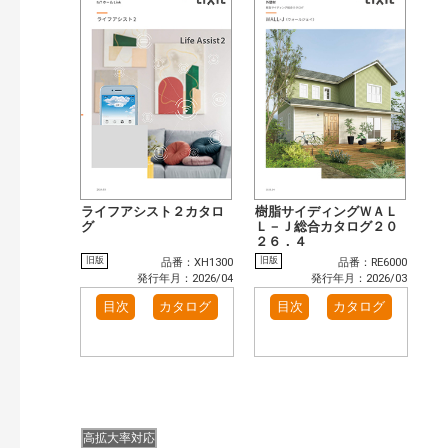
ライフアシスト２カタロ
樹脂サイディングＷＡＬ
グ
Ｌ－Ｊ総合カタログ２０
２６．４
旧版
旧版
品番：XH1300
品番：RE6000
発行年月：2026/04
発行年月：2026/03
目次
カタログ
目次
カタログ
高拡大率対応