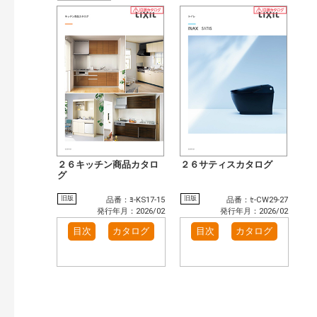
２６キッチン商品カタロ
２６サティスカタログ
グ
旧版
旧版
品番：ﾖ-KS17-15
品番：ｾ-CW29-27
発行年月：2026/02
発行年月：2026/02
目次
カタログ
目次
カタログ