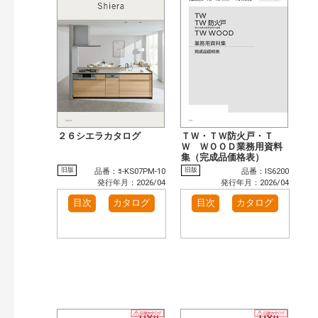
まずはここから（5）
施工イメージ・アイデア集（32）
リフォームおすすめ（27）
カテゴリー
窓・シャッター（791）
玄関ドア・引戸（481）
インテリア建材（377）
インテリアファブリック（15）
エクステリア（889）
タイル建材（97）
水まわり（47）
キッチン（446）
浴室（554）
洗面化粧室（262）
２６シエラカタログ
ＴＷ・ＴＷ防火戸・Ｔ
Ｗ ＷＯＯＤ業務用資料
トイレ（404）
小型電気温水器（83）
集（完成品価格表）
水栓金具（186）
太陽光発電・屋根・外壁（78）
旧版
旧版
品番：ﾖ-KS07PM-10
品番：IS6200
発行年月：2026/04
発行年月：2026/04
高性能住宅工法（18）
ビル・マンション・店舗（283）
目次
カタログ
目次
カタログ
各種施設用設備機器（73）
その他（127）
発行年で検索
開始年:
終了年:
検索