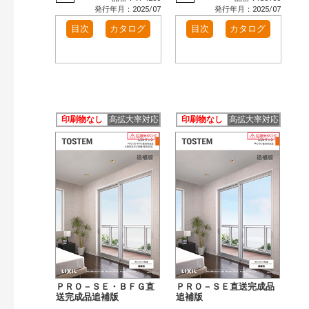
発行年月：2025/07
発行年月：2025/07
目次
カタログ
目次
カタログ
印刷物なし
高拡大率対応
印刷物なし
高拡大率対応
ＰＲＯ－ＳＥ・ＢＦＧ直
ＰＲＯ－ＳＥ直送完成品
送完成品追補版
追補版