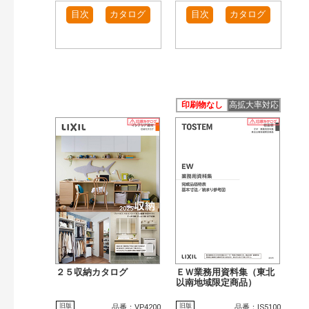
目次
カタログ
目次
カタログ
印刷物なし
高拡大率対応
２５収納カタログ
ＥＷ業務用資料集（東北
以南地域限定商品）
旧版
旧版
品番：VP4200
品番：IS5100