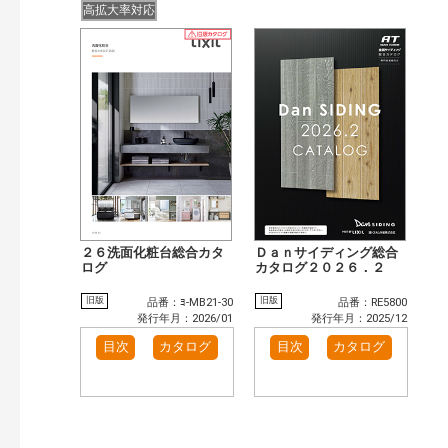
高拡大率対応
２６洗面化粧台総合カタ
Ｄａｎサイディング総合
ログ
カタログ２０２６．２
旧版
旧版
品番：ﾖ-MB21-30
品番：RE5800
発行年月：2026/01
発行年月：2025/12
目次
カタログ
目次
カタログ