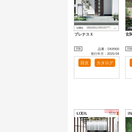
プレナスＸ
玄
旧版
旧
品番：DK8900
発行年月：2025/04
目次
カタログ