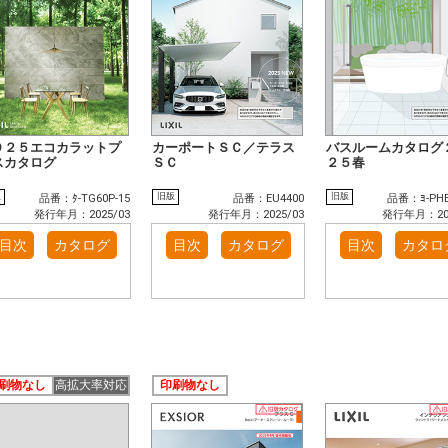
０２５エコカラットプ
カーポートＳＣ／テラス
バスルームカタログ
スカタログ
ＳＣ
２５春
版
旧版
旧版
品番：ﾀ-TG60P-15
品番：EU4400
品番：ﾖ-PHB
発行年月：2025/03
発行年月：2025/03
発行年月：202
目次
カタログ
目次
カタログ
目次
カタロ
刷物なし
高拡大率対応
印刷物なし