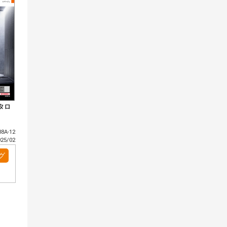
タロ
8A-12
5/02
グ