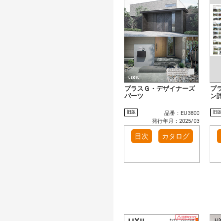
プラスＧ・デザイナーズ
プ
パーツ
ン
旧版
旧
品番：EU3800
発行年月：2025/03
目次
カタログ