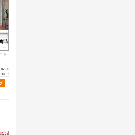
ート
4500
5/02
グ