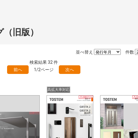
グ（旧版）
並べ替え
件数
検索結果
32
件
前へ
1/2ページ
次へ
高拡大率対応