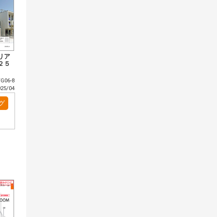
リア
２５
G06-8
5/04
グ