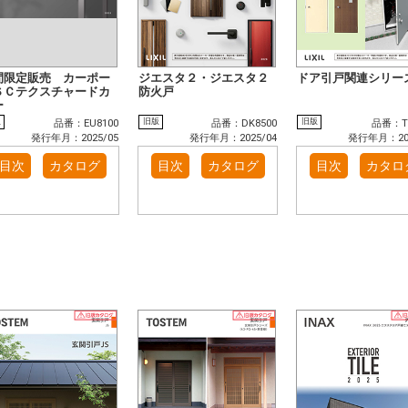
間限定販売 カーポー
ジエスタ２・ジエスタ２
ドア引戸関連シリー
ＳＣテクスチャードカ
防火戸
ー
版
旧版
旧版
品番：EU8100
品番：DK8500
品番：TE
発行年月：2025/05
発行年月：2025/04
発行年月：202
目次
カタログ
目次
カタログ
目次
カタロ