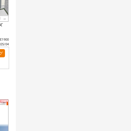
ズ
1900
5/04
グ