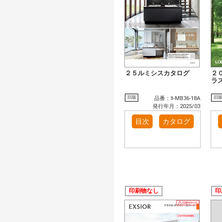
２５ルミシスカタログ
２
ラ
旧版
旧
品番：ﾖ-MB36-18A
発行年月：2025/03
目次
カタログ
印刷物なし
印