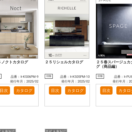
５ノクトカタログ
２５リシェルカタログ
２５春スパージュカ
グ（商品編）
版
旧版
旧版
品番：ﾖ-KS06PM-9
品番：ﾖ-KS05PM-10
品番：ﾖ-PU8
発行年月：2025/02
発行年月：2025/02
発行年月：202
目次
カタログ
目次
カタログ
目次
カタロ
拡大率対応
高拡大率対応