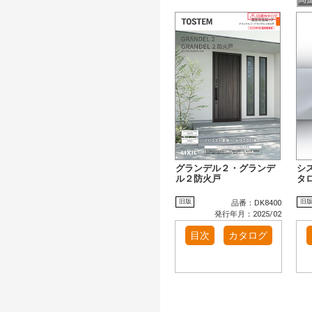
グランデル２・グランデ
シ
ル２防火戸
タ
旧版
旧
品番：DK8400
発行年月：2025/02
目次
カタログ