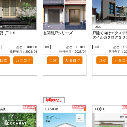
関引戸ＪＳ
玄関引戸シリーズ
戸建て向けエクステ
タイルカタログ２０
版
旧版
旧版
品番：DK8800
品番：TE1800
品番：ﾀ-T
発行年月：2025/04
発行年月：2025/04
発行年月：202
目次
カタログ
目次
カタログ
目次
カタロ
印刷物なし