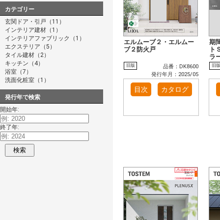
カテゴリー
玄関ドア・引戸（11）
インテリア建材（1）
インテリアファブリック（1）
エルムーブ２・エルムー
期
エクステリア（5）
ブ２防火戸
ト
タイル建材（2）
ラ
キッチン（4）
旧版
旧
品番：DK8600
浴室（7）
発行年月：2025/05
洗面化粧室（1）
目次
カタログ
発行年で検索
開始年:
終了年:
検索