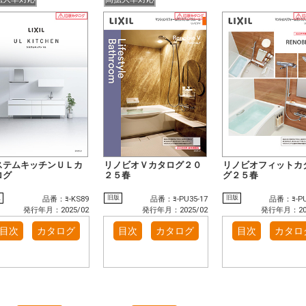
ステムキッチンＵＬカ
リノビオＶカタログ２０
リノビオフィットカ
ログ
２５春
グ２５春
版
旧版
旧版
品番：ﾖ-KS89
品番：ﾖ-PU35-17
品番：ﾖ-PU
発行年月：2025/02
発行年月：2025/02
発行年月：202
目次
カタログ
目次
カタログ
目次
カタロ