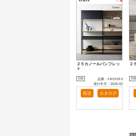
２５カノールパンフレッ
２
ト
旧版
旧
品番：ﾖ-KS109-3
発行年月：2025/02
目次
カタログ
高