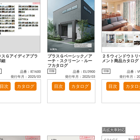
ラスＧアイディアプラ
プラスＧベーシック／ア
２５ウィンドウトリ
詳細
ーチ・スクリーン・ルー
メント商品カタログ
フカタログ
版
旧版
旧版
品番：IE1600
品番：EU3900
品番：VU
発行年月：2025/03
発行年月：2025/03
発行年月：202
目次
カタログ
目次
カタログ
目次
カタロ
高拡大率対応