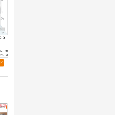
２０
21-40
5/03
グ