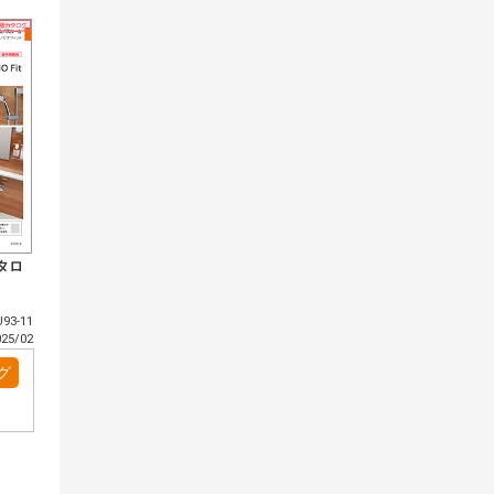
タロ
93-11
5/02
グ