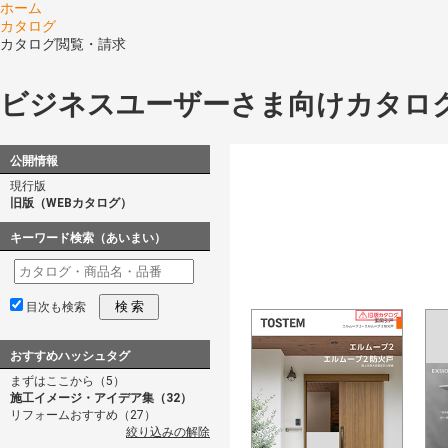
ホーム
カタログ
カタログ閲覧・請求
ビジネスユーザーさま向けカタロ
公開情報
現行版
旧版（WEBカタログ）
キーワード検索（あいまい）
検 索
目次も検索
おすすめハッシュタグ
まずはここから（5）
施工イメージ・アイデア集（32）
リフォームおすすめ（27）
絞り込みの解除