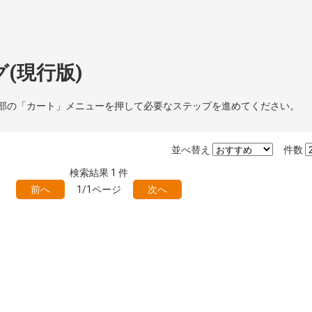
(現行版)
部の「カート」メニューを押して必要なステップを進めてください。
並べ替え
件数
検索結果
1
件
前へ
1/1ページ
次へ