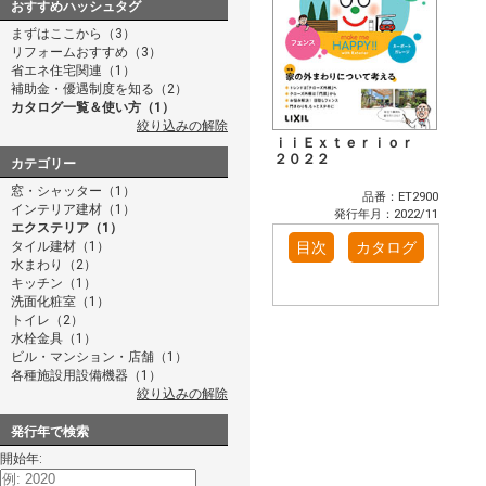
おすすめハッシュタグ
まずはここから（3）
リフォームおすすめ（3）
省エネ住宅関連（1）
補助金・優遇制度を知る（2）
カタログ一覧＆使い方（1）
絞り込みの解除
ｉｉＥｘｔｅｒｉｏｒ
２０２２
カテゴリー
窓・シャッター（1）
品番：ET2900
インテリア建材（1）
発行年月：2022/11
エクステリア（1）
タイル建材（1）
目次
カタログ
水まわり（2）
キッチン（1）
洗面化粧室（1）
トイレ（2）
水栓金具（1）
ビル・マンション・店舗（1）
各種施設用設備機器（1）
絞り込みの解除
発行年で検索
開始年: