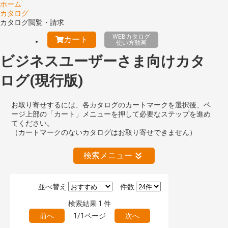
ホーム
カタログ
カタログ閲覧・請求
WEBカタログ
カート
使い方動画
ビジネスユーザーさま向けカタ
ログ(現行版)
お取り寄せするには、各カタログのカートマークを選択後、ペ
ージ上部の「カート」メニューを押して必要なステップを進め
てください。
（カートマークのないカタログはお取り寄せできません）
検索メニュー
並べ替え
件数
絞り込みの解除
検索結果
1
件
前へ
1/1ページ
次へ