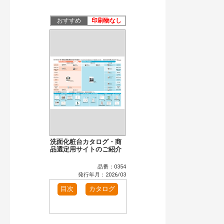
公開情報
現行版
旧版（WEBカタログ）
おすすめ
印刷物なし
キーワード検索（あいまい）
検 索
目次も検索
おすすめハッシュタグ
まずはここから（6）
施工イメージ・アイデア集（4）
リフォームおすすめ（6）
省エネ住宅関連（1）
補助金・優遇制度を知る（1）
カタログ一覧＆使い方（1）
カテゴリー
窓・シャッター（1）
インテリア建材（1）
洗面化粧台カタログ・商
エクステリア（1）
品選定用サイトのご紹介
タイル建材（1）
水まわり（2）
洗面化粧室（1）
品番：0354
トイレ（2）
水栓金具（1）
発行年月：2026/03
ビル・マンション・店舗（1）
各種施設用設備機器（1）
目次
カタログ
発行年で検索
開始年:
終了年: