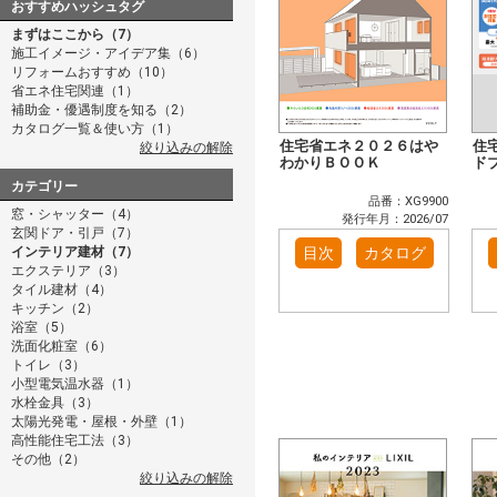
おすすめハッシュタグ
まずはここから（7）
施工イメージ・アイデア集（6）
リフォームおすすめ（10）
省エネ住宅関連（1）
補助金・優遇制度を知る（2）
カタログ一覧＆使い方（1）
住宅省エネ２０２６はや
住
絞り込みの解除
わかりＢＯＯＫ
ド
カテゴリー
品番：XG9900
窓・シャッター（4）
発行年月：2026/07
玄関ドア・引戸（7）
インテリア建材（7）
目次
カタログ
エクステリア（3）
タイル建材（4）
キッチン（2）
浴室（5）
洗面化粧室（6）
トイレ（3）
小型電気温水器（1）
水栓金具（3）
太陽光発電・屋根・外壁（1）
高性能住宅工法（3）
その他（2）
絞り込みの解除