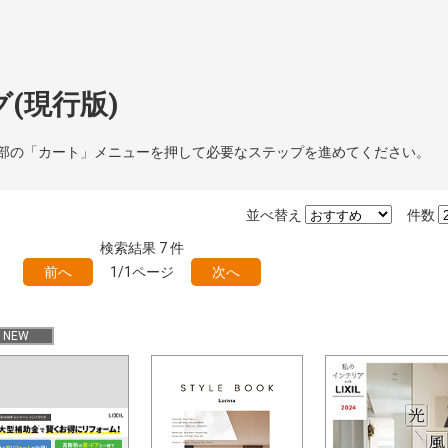
(現行版)
部の「カート」メニューを押して必要なステップを進めてください。
並べ替え
件数
検索結果
7
件
前へ
1/1ページ
次へ
NEW