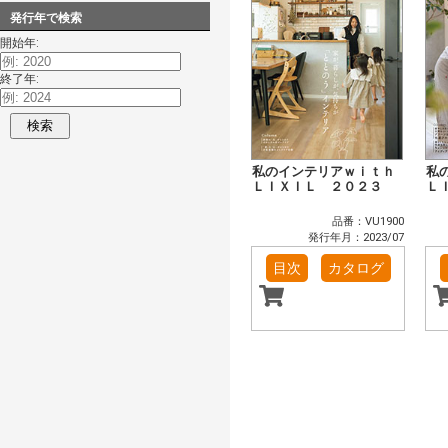
発行年で検索
開始年:
終了年:
検索
私のインテリアｗｉｔｈ
私
ＬＩＸＩＬ ２０２３
Ｌ
品番：VU1900
発行年月：2023/07
目次
カタログ