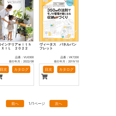
のインテリアｗｉｔｈ
ヴィータス パネルパン
ＩＸＩＬ ２０２２
フレット
品番：VU0300
品番：VK7200
発行年月：2022/08
発行年月：2019/10
目次
カタログ
目次
カタログ
前へ
1/1ページ
次へ