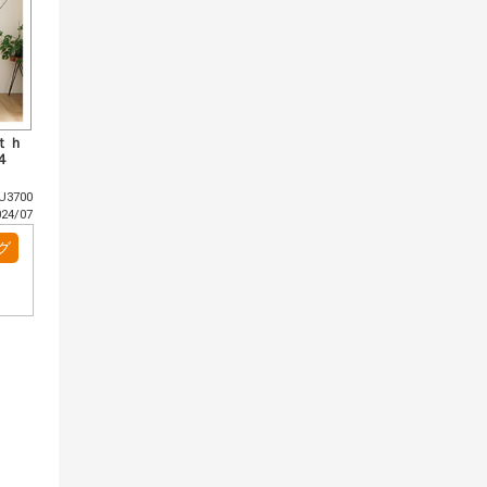
ｔｈ
４
3700
4/07
グ