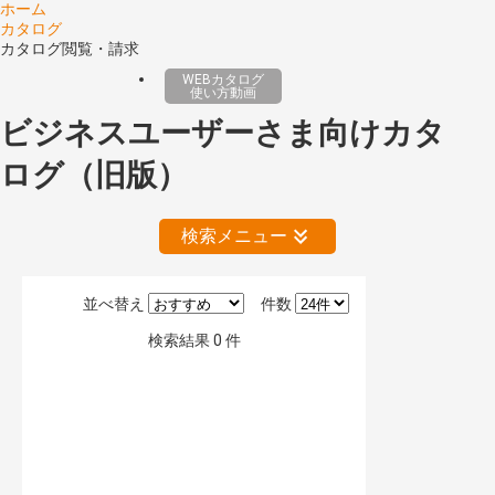
ホーム
カタログ
カタログ閲覧・請求
WEBカタログ
使い方動画
ビジネスユーザーさま向けカタ
ログ（旧版）
検索メニュー
並べ替え
件数
絞り込みの解除
検索結果
0
件
公開情報
現行版
旧版（WEBカタログ）
キーワード検索（あいまい）