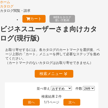
ホーム
カタログ
カタログ閲覧・請求
WEBカタログ
カート
使い方動画
ビジネスユーザーさま向けカタ
ログ(現行版)
お取り寄せするには、各カタログのカートマークを選択後、ペ
ージ上部の「カート」メニューを押して必要なステップを進め
てください。
（カートマークのないカタログはお取り寄せできません）
検索メニュー
並べ替え
件数
絞り込みの解除
検索結果
2
件
前へ
1/1ページ
次へ