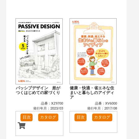
公開情報
現行版
旧版（WEBカタログ）
キーワード検索（あいまい）
検 索
目次も検索
おすすめハッシュタグ
まずはここから（2）
リフォームおすすめ（2）
省エネ住宅関連（5）
補助金・優遇制度を知る（1）
カテゴリー
窓・シャッター（4）
玄関ドア・引戸（7）
インテリア建材（7）
エクステリア（3）
パッシブデザイン 差が
健康・快適・省エネな住
タイル建材（4）
つくはじめての家づくり
キッチン（2）
まいと暮らしのアイディ
ア
浴室（5）
洗面化粧室（6）
品番：XZ9700
品番：XV6000
トイレ（3）
小型電気温水器（1）
発行年月：2023/03
発行年月：2017/08
水栓金具（3）
太陽光発電・屋根・外壁（1）
目次
カタログ
目次
カタログ
高性能住宅工法（3）
その他（2）
発行年で検索