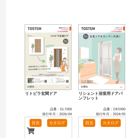
発行年で検索
開始年:
終了年:
検索
リトビラ玄関ドア
リシェント浴室用ドアパ
ンフレット
品番：DL1000
品番：DK5900
発行年月：2026/04
発行年月：2024/05
目次
カタログ
目次
カタログ