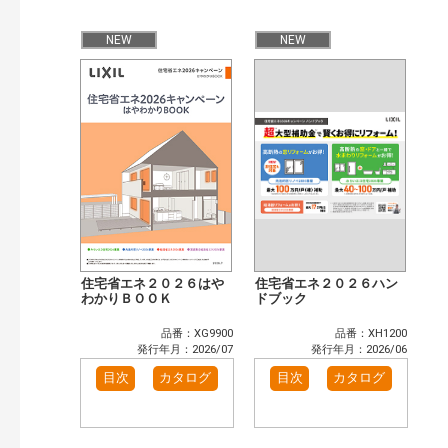
公開情報
現行版
旧版（WEBカタログ）
NEW
NEW
キーワード検索（あいまい）
検 索
目次も検索
おすすめハッシュタグ
まずはここから（7）
施工イメージ・アイデア集（5）
リフォームおすすめ（6）
省エネ住宅関連（2）
補助金・優遇制度を知る（2）
カテゴリー
窓・シャッター（4）
玄関ドア・引戸（7）
住宅省エネ２０２６はや
住宅省エネ２０２６ハン
インテリア建材（7）
わかりＢＯＯＫ
エクステリア（3）
ドブック
タイル建材（4）
キッチン（2）
品番：XG9900
品番：XH1200
浴室（5）
洗面化粧室（6）
発行年月：2026/07
発行年月：2026/06
トイレ（3）
小型電気温水器（1）
目次
カタログ
目次
カタログ
水栓金具（3）
太陽光発電・屋根・外壁（1）
高性能住宅工法（3）
その他（2）