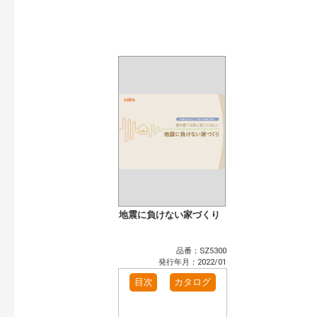
開始年:
終了年:
検索
地震に負けない家づくり
品番：SZ5300
発行年月：2022/01
目次
カタログ