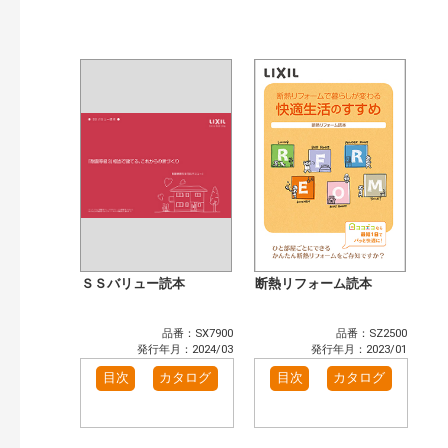
公開情報
現行版
旧版（WEBカタログ）
キーワード検索（あいまい）
検 索
目次も検索
おすすめハッシュタグ
まずはここから（3）
リフォームおすすめ（4）
省エネ住宅関連（4）
補助金・優遇制度を知る（2）
カテゴリー
窓・シャッター（4）
玄関ドア・引戸（7）
インテリア建材（7）
エクステリア（3）
ＳＳバリュー読本
断熱リフォーム読本
タイル建材（4）
キッチン（2）
浴室（5）
洗面化粧室（6）
品番：SX7900
品番：SZ2500
トイレ（3）
小型電気温水器（1）
発行年月：2024/03
発行年月：2023/01
水栓金具（3）
太陽光発電・屋根・外壁（1）
目次
カタログ
目次
カタログ
高性能住宅工法（3）
その他（2）
発行年で検索